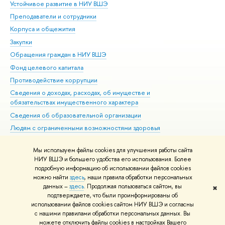
Устойчивое развитие в НИУ ВШЭ
Ол
Преподаватели и сотрудники
При
Корпуса и общежития
Вы
Закупки
При
Обращения граждан в НИУ ВШЭ
Ас
Фонд целевого капитала
До
Противодействие коррупции
Цен
Сведения о доходах, расходах, об имуществе и
Би
обязательствах имущественного характера
Об
Сведения об образовательной организации
Обр
Людям с ограниченными возможностями здоровья
Единая платежная страница
Мы используем файлы cookies для улучшения работы сайта
Работа в Вышке
НИУ ВШЭ и большего удобства его использования. Более
подробную информацию об использовании файлов cookies
можно найти
здесь
, наши правила обработки персональных
данных –
здесь
. Продолжая пользоваться сайтом, вы
✖
Редактору
подтверждаете, что были проинформированы об
© НИУ ВШЭ 1993–2026
Адреса и контакты
Условия использования
использовании файлов cookies сайтом НИУ ВШЭ и согласны
с нашими правилами обработки персональных данных. Вы
материалов
Политика конфиденциальности
Карта сайта
можете отключить файлы cookies в настройках Вашего
Шрифты HSE Sans и HSE Slab разработаны в
Школе дизайна НИУ ВШЭ