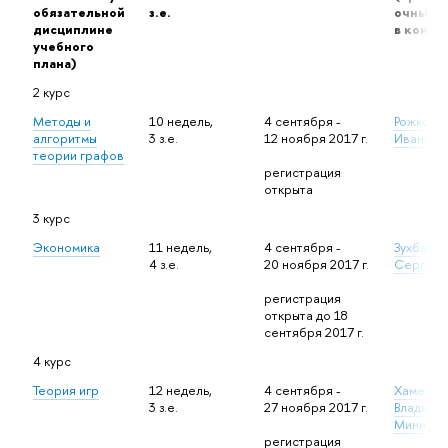
обязательной
з.е.
очный э
дисциплине
в конце 
учебного
плана)
2 курс
Методы и
10 недель,
4 сентября -
Рожков 
алгоритмы
3 з.е.
12 ноября 2017 г.
Иванови
теории графов
регистрация
открыта
3 курс
Экономика
11 недель,
4 сентября -
Зухба Да
4 з.е.
20 ноября 2017 г.
Сергеев
регистрация
открыта до 18
сентября 2017 г.
4 курс
Теория игр
12 недель,
4 сентября -
Хаметов
3 з.е.
27 ноября 2017 г.
Владими
Миниров
регистрация