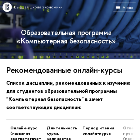
Высшая школа экономики
Меню
Образовательная программа
«Компьютерная безопасность»
Рекомендованные онлайн-курсы
Список дисциплин, рекомендованных к изучению
для студентов образовательной программы
"Компьютерная безопасность" в зачет
соответствующих дисциплин:
Онлайн-курс
Длительность
Период чтения
Ответс
(название
курса,
онлайн-курса
препод
соответствует
количество
(прини