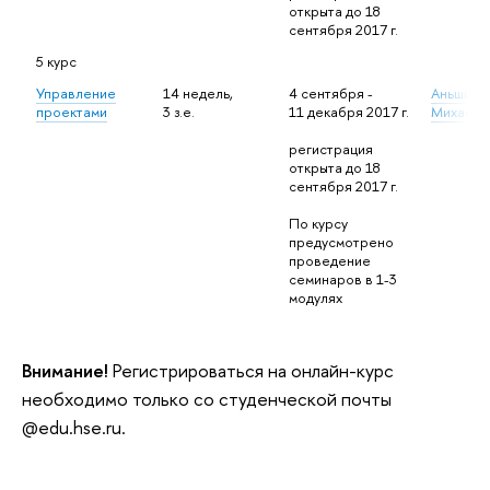
открыта до 18
сентября 2017 г.
5 курс
Управление
14 недель,
4 сентября -
Аньшин 
проектами
3 з.е.
11 декабря 2017 г.
Михайло
регистрация
открыта до 18
сентября 2017 г.
По курсу
предусмотрено
проведение
семинаров в 1-3
модулях
Внимание!
Регистрироваться на онлайн-курс
необходимо только со студенческой почты
@edu.hse.ru.