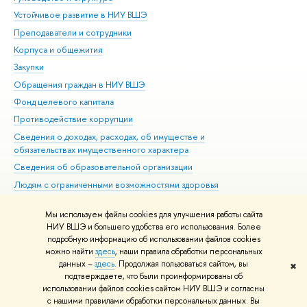
Устойчивое развитие в НИУ ВШЭ
Ол
Преподаватели и сотрудники
При
Корпуса и общежития
Вы
Закупки
При
Обращения граждан в НИУ ВШЭ
Ас
Фонд целевого капитала
До
Противодействие коррупции
Цен
Сведения о доходах, расходах, об имуществе и
Би
обязательствах имущественного характера
Об
Сведения об образовательной организации
Обр
Людям с ограниченными возможностями здоровья
Единая платежная страница
Мы используем файлы cookies для улучшения работы сайта
Работа в Вышке
НИУ ВШЭ и большего удобства его использования. Более
подробную информацию об использовании файлов cookies
можно найти
здесь
, наши правила обработки персональных
данных –
здесь
. Продолжая пользоваться сайтом, вы
✖
Редактору
подтверждаете, что были проинформированы об
© НИУ ВШЭ 1993–2026
Адреса и контакты
Условия использования
использовании файлов cookies сайтом НИУ ВШЭ и согласны
с нашими правилами обработки персональных данных. Вы
материалов
Политика конфиденциальности
Карта сайта