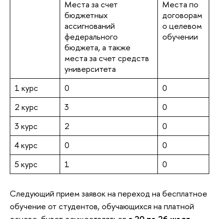
Места за счет
Места по
бюджетных
договорам
ассигнований
о целевом
федерального
обучении
бюджета, а также
места за счет средств
университета
1 курс
0
0
2 курс
3
0
3 курс
2
0
4 курс
0
0
5 курс
1
0
Следующий прием заявок на переход на бесплатное
обучение от студентов, обучающихся на платной
основе, будет осуществляться
с 20 по 26 июля