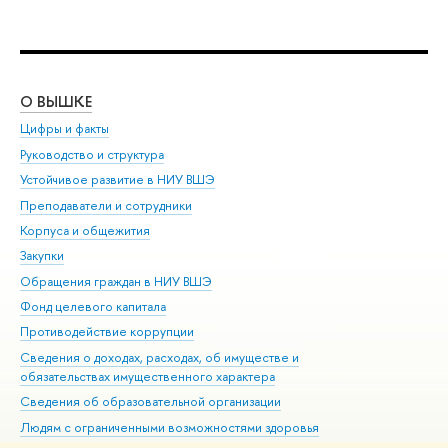
О ВЫШКЕ
ОБ
Цифры и факты
Ли
Руководство и структура
Дов
Устойчивое развитие в НИУ ВШЭ
Ол
Преподаватели и сотрудники
При
Корпуса и общежития
Вы
Закупки
При
Обращения граждан в НИУ ВШЭ
Ас
Фонд целевого капитала
До
Противодействие коррупции
Цен
Сведения о доходах, расходах, об имуществе и
Би
обязательствах имущественного характера
Об
Сведения об образовательной организации
Обр
Людям с ограниченными возможностями здоровья