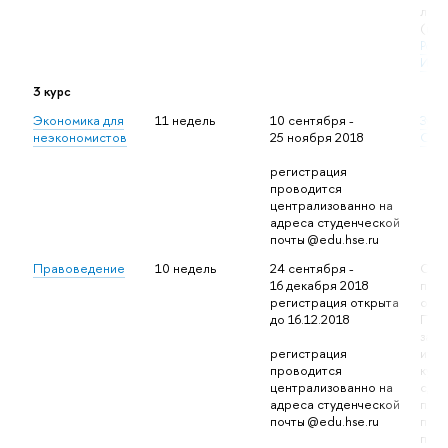
личн
(про
Рожк
Ива
3 курс
Экономика для
11 недель
10 сентября -
Зухб
неэкономистов
25 ноября 2018
Сер
регистрация
проводится
централизованно на
адреса студенческой
почты @edu.hse.ru
Правоведение
10 недель
24 сентября -
Обу
16 декабря 2018
прох
регистрация открыта
онла
до 1
6.12.2018
Про
зада
регистрация 
итог
проводится 
курс
централизованно на 
сдаю
адреса студенческой 
плат
почты @edu.hse.ru
про
под