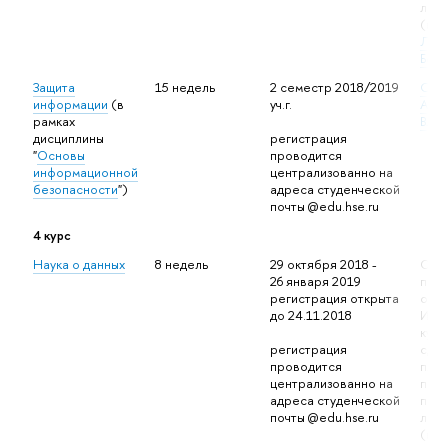
личн
(про
Лось
Бор
Защита
15 недель
2 семестр 2018/2019
Сор
информации
(в
уч.г.
Але
рамках
Влад
дисциплины
регистрация
"
Основы
проводится
информационной
централизованно на
безопасности
")
адреса студенческой
почты @edu.hse.ru
4 курс
Наука о данных
8 недель
29 октября 2018 -
Обу
26 января 2019
прох
регистрация открыта
онла
до
24.11.2018
Итог
курс
регистрация 
сдаю
проводится 
плат
централизованно на 
про
адреса студенческой 
под
почты @edu.hse.ru
личн
(про