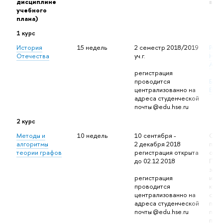
дисциплине
в ко
учебного
плана)
1 курс
История
15 недель
2 семестр 2018/2019
Род
Отечества
уч.г.
Над
Але
регистрация
проводится
Бори
централизованно на
Евге
адреса студенческой
почты @edu.hse.ru
2 курс
Методы и
10 недель
10 сентября -
Обу
алгоритмы
2 декабря 2018
прох
теории графов
регистрация открыта
онла
до
02.12.2018
Про
зада
регистрация 
итог
проводится 
курс
централизованно на 
сдаю
адреса студенческой 
плат
почты @edu.hse.ru
про
под