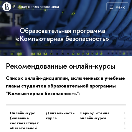
Высшая школа экономики
Меню
Образовательная программа
«Компьютерная безопасность»
Рекомендованные онлайн-курсы
Список онлайн-дисциплин, включенных в учебные
планы студентов образовательной программы
"Компьютерная безопасность":
Онлайн-курс
Длительность
Период чтения
Отв
(название
курса
онлайн-курса
пре
соответствует
(пр
обязательной
очн