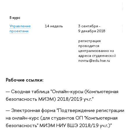
Гани
Вяче
5 курс
Управление
14 недель
3 сентября -
Ойма
проектами
9 декабря 2018
Нурм
регистрация
проводится
централизованно на
адреса студенческой
почты @edu.hse.ru
Рабочие ссылки:
Сводная таблица "Онлайн-курсы (Компьютерная
безопасность МИЭМ) 2018/2019 уч.г."
Электронная форма "Подтверждение регистрации
на онлайн-курс (для студентов ОП "Компьютерная
безопасность" МИЭМ НИУ ВШЭ 2018/19 уч.г.)"