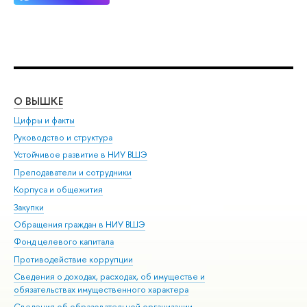
О ВЫШКЕ
ОБ
Цифры и факты
Ли
Руководство и структура
Дов
Устойчивое развитие в НИУ ВШЭ
Ол
Преподаватели и сотрудники
При
Корпуса и общежития
Вы
Закупки
При
Обращения граждан в НИУ ВШЭ
Ас
Фонд целевого капитала
До
Противодействие коррупции
Цен
Сведения о доходах, расходах, об имуществе и
Би
обязательствах имущественного характера
Об
Сведения об образовательной организации