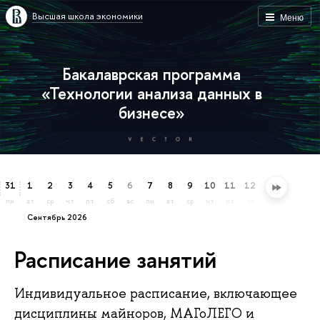
Высшая школа экономики
Меню
Бакалаврская программа
«Технологии анализа данных в
бизнесе»
31
1
2
3
4
5
6
7
8
9
10
11
12
13
14
15
пн
вт
ср
чт
пт
сб
вс
пн
вт
ср
чт
пт
сб
вс
пн
вт
сентябрь 2026
Расписание занятий
Индивидуальное расписание, включающее
дисциплины майноров, МАГоЛЕГО и