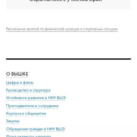
Расписание занятий по физической культуре в спортивных секциях
О ВЫШКЕ
ОБ
Цифры и факты
Ли
Руководство и структура
Дов
Устойчивое развитие в НИУ ВШЭ
Ол
Преподаватели и сотрудники
При
Корпуса и общежития
Вы
Закупки
При
Обращения граждан в НИУ ВШЭ
Ас
Фонд целевого капитала
До