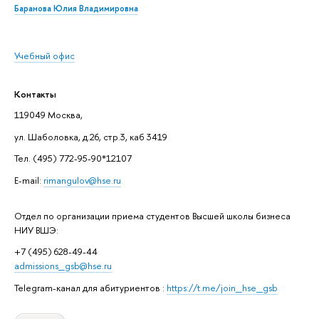
Баранова Юлия Владимировна
Учебный офис
Контакты
119049 Москва,
ул. Шаболовка, д.26, стр.3, каб 3419
Тел. (495) 772-95-90*12107
E-mail:
rimangulov@hse.ru
Отдел по организации приема студентов Высшей школы бизнеса
НИУ ВШЭ:
+7 (495) 628-49-44
admissions_gsb@hse.ru
Telegram-канал для абитуриентов :
https://t.me/join_hse_gsb