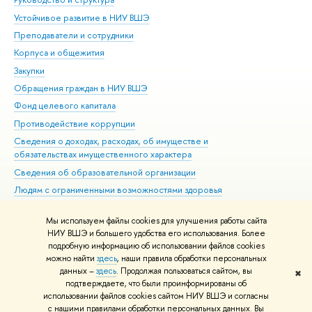
Устойчивое развитие в НИУ ВШЭ
Ол
Преподаватели и сотрудники
При
Корпуса и общежития
Вы
Закупки
При
Обращения граждан в НИУ ВШЭ
Ас
Фонд целевого капитала
До
Противодействие коррупции
Цен
Сведения о доходах, расходах, об имуществе и
Би
обязательствах имущественного характера
Об
Сведения об образовательной организации
Обр
Людям с ограниченными возможностями здоровья
Единая платежная страница
Мы используем файлы cookies для улучшения работы сайта
Работа в Вышке
НИУ ВШЭ и большего удобства его использования. Более
подробную информацию об использовании файлов cookies
можно найти
здесь
, наши правила обработки персональных
данных –
здесь
. Продолжая пользоваться сайтом, вы
✖
Редактору
подтверждаете, что были проинформированы об
© НИУ ВШЭ 1993–2026
Адреса и контакты
Условия использования
использовании файлов cookies сайтом НИУ ВШЭ и согласны
с нашими правилами обработки персональных данных. Вы
материалов
Политика конфиденциальности
Карта сайта