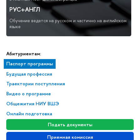
РУС+АНГЛ
Обучение ведется на русском и частично на английском
языке
Абитуриентам:
Паспорт программы
Будущая профессия
Траектории поступления
Видео о программе
Общежития НИУ ВШЭ
Онлайн подготовка
Подать документы
Приемная комиссия