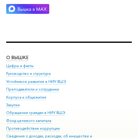
О ВЫШКЕ
ОБ
Цифры и факты
Ли
Руководство и структура
Дов
Устойчивое развитие в НИУ ВШЭ
Ол
Преподаватели и сотрудники
При
Корпуса и общежития
Вы
Закупки
При
Обращения граждан в НИУ ВШЭ
Ас
Фонд целевого капитала
До
Противодействие коррупции
Цен
Сведения о доходах, расходах, об имуществе и
Би