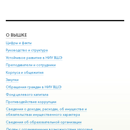
О ВЫШКЕ
ОБ
Цифры и факты
Ли
Руководство и структура
Дов
Устойчивое развитие в НИУ ВШЭ
Ол
Преподаватели и сотрудники
При
Корпуса и общежития
Вы
Закупки
При
Обращения граждан в НИУ ВШЭ
Ас
Фонд целевого капитала
До
Противодействие коррупции
Цен
Сведения о доходах, расходах, об имуществе и
Би
обязательствах имущественного характера
Об
Сведения об образовательной организации
Обр
Людям с ограниченными возможностями здоровья