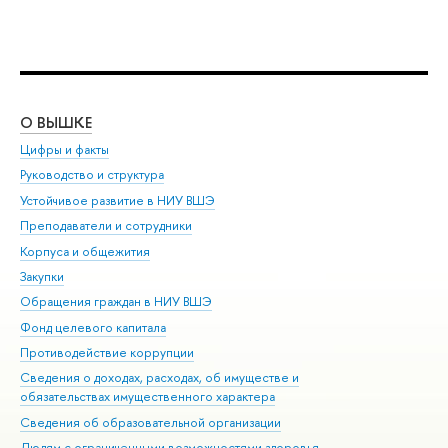
О ВЫШКЕ
ОБ
Цифры и факты
Ли
Руководство и структура
Дов
Устойчивое развитие в НИУ ВШЭ
Ол
Преподаватели и сотрудники
При
Корпуса и общежития
Вы
Закупки
При
Обращения граждан в НИУ ВШЭ
Ас
Фонд целевого капитала
До
Противодействие коррупции
Цен
Сведения о доходах, расходах, об имуществе и
Би
обязательствах имущественного характера
Об
Сведения об образовательной организации
Обр
Людям с ограниченными возможностями здоровья