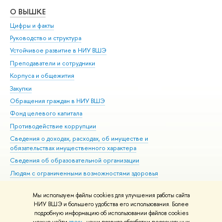
О ВЫШКЕ
ОБ
Цифры и факты
Ли
Руководство и структура
Дов
Устойчивое развитие в НИУ ВШЭ
Ол
Преподаватели и сотрудники
При
Корпуса и общежития
Вы
Закупки
При
Обращения граждан в НИУ ВШЭ
Ас
Фонд целевого капитала
До
Противодействие коррупции
Цен
Сведения о доходах, расходах, об имуществе и
Би
обязательствах имущественного характера
Об
Сведения об образовательной организации
Обр
Людям с ограниченными возможностями здоровья
Единая платежная страница
Мы используем файлы cookies для улучшения работы сайта
Работа в Вышке
НИУ ВШЭ и большего удобства его использования. Более
подробную информацию об использовании файлов cookies