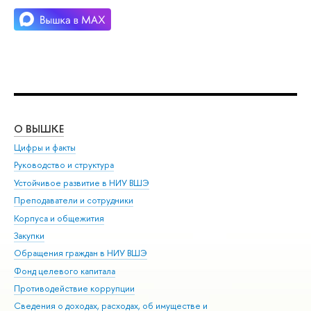
О ВЫШКЕ
ОБ
Цифры и факты
Ли
Руководство и структура
Дов
Устойчивое развитие в НИУ ВШЭ
Ол
Преподаватели и сотрудники
При
Корпуса и общежития
Вы
Закупки
При
Обращения граждан в НИУ ВШЭ
Ас
Фонд целевого капитала
До
Противодействие коррупции
Цен
Сведения о доходах, расходах, об имуществе и
Би