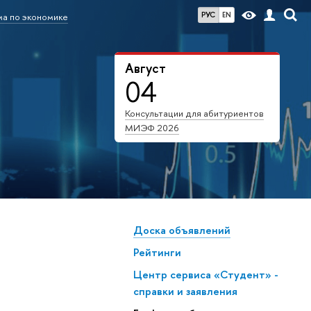
РУС
EN
а по экономике
Август
04
Консультации для абитуриентов
МИЭФ 2026
Доска объявлений
Рейтинги
Центр сервиса «Студент» -
справки и заявления