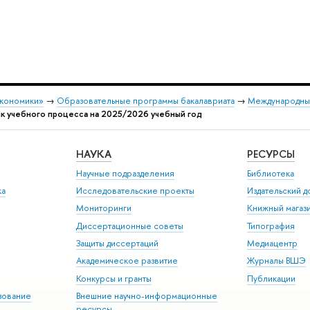
экономики»
→
Образовательные программы бакалавриата
→
Международный
ик учебного процесса на 2025/2026 учебный год
НАУКА
РЕСУРСЫ
Научные подразделения
Библиотека
ка
Исследовательские проекты
Издательский 
Мониторинги
Книжный магаз
Диссертационные советы
Типография
Защиты диссертаций
Медиацентр
Академическое развитие
Журналы ВШЭ
Конкурсы и гранты
Публикации
зование
Внешние научно-информационные
ресурсы