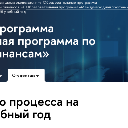
ая школа экономики»
Образовательные программы
и финансов
Образовательная программа «Международная программ
26 учебный год
программа
ая программа по
инансам»
Студентам
о процесса на
бный год