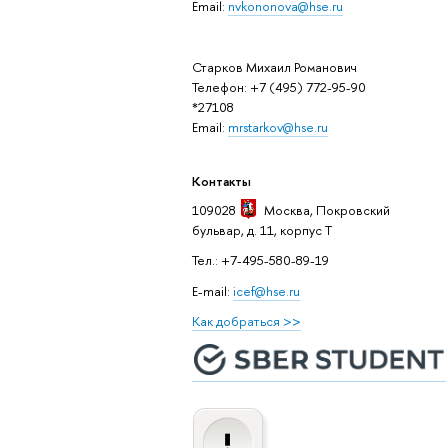
Email:
nvkononova@hse.ru
Старков Михаил Романович
Телефон: +7 (495) 772-95-90
*27108
Email:
mrstarkov@hse.ru
Контакты
109028
Москва
, Покровский
бульвар, д. 11, корпус T
Тел.: +7-495-580-89-19
E-mail:
icef@hse.ru
Как добраться >>