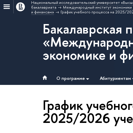
Национальный исследовательский университет «Высш
бакалавриата
Международный институт экономики 
и финансам»
График учебного процесса на 2025/20
Бакалаврская 
«Международн
экономике и ф
О программе
Абитуриентам
График учебног
2025/2026 уче