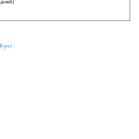
 дней)
 уч.г