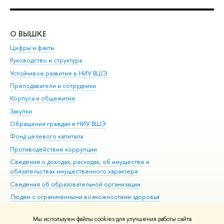
О ВЫШКЕ
ОБ
Цифры и факты
Ли
Руководство и структура
Дов
Устойчивое развитие в НИУ ВШЭ
Ол
Преподаватели и сотрудники
При
Корпуса и общежития
Вы
Закупки
При
Обращения граждан в НИУ ВШЭ
Ас
Фонд целевого капитала
До
Противодействие коррупции
Цен
Сведения о доходах, расходах, об имуществе и
Би
обязательствах имущественного характера
Об
Сведения об образовательной организации
Обр
Людям с ограниченными возможностями здоровья
Единая платежная страница
Мы используем файлы cookies для улучшения работы сайта
Работа в Вышке