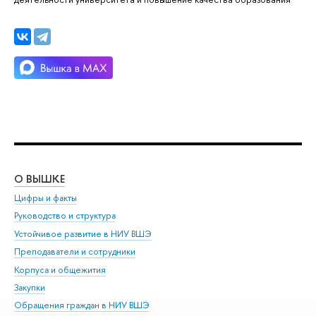
О ВЫШКЕ
ОБ
Цифры и факты
Ли
Руководство и структура
Дов
Устойчивое развитие в НИУ ВШЭ
Ол
Преподаватели и сотрудники
При
Корпуса и общежития
Вы
Закупки
При
Обращения граждан в НИУ ВШЭ
Ас