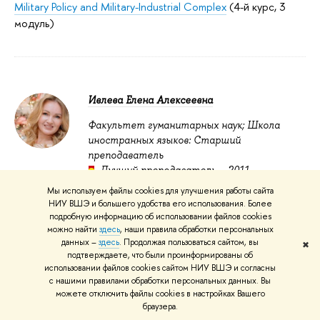
Military Policy and Military-Industrial Complex
(4-й курс, 3
модуль)
Ивлева Елена Алексеевна
Факультет гуманитарных наук; Школа
иностранных языков: Старший
преподаватель
Лучший преподаватель – 2011
Foreign Language (French)
(1-й курс, 1-4 модуль)
Мы используем файлы cookies для улучшения работы сайта
НИУ ВШЭ и большего удобства его использования. Более
подробную информацию об использовании файлов cookies
можно найти
здесь
, наши правила обработки персональных
данных –
здесь
. Продолжая пользоваться сайтом, вы
✖
подтверждаете, что были проинформированы об
Иллерицкий Никита Игоревич
использовании файлов cookies сайтом НИУ ВШЭ и согласны
с нашими правилами обработки персональных данных. Вы
можете отключить файлы cookies в настройках Вашего
браузера.