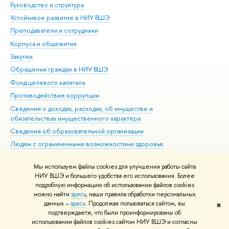
Руководство и структура
Дов
Устойчивое развитие в НИУ ВШЭ
Ол
Преподаватели и сотрудники
При
Корпуса и общежития
Вы
Закупки
При
Обращения граждан в НИУ ВШЭ
Ас
Фонд целевого капитала
До
Противодействие коррупции
Цен
Сведения о доходах, расходах, об имуществе и
Би
обязательствах имущественного характера
Об
Сведения об образовательной организации
Обр
Людям с ограниченными возможностями здоровья
Единая платежная страница
Мы используем файлы cookies для улучшения работы сайта
Работа в Вышке
НИУ ВШЭ и большего удобства его использования. Более
подробную информацию об использовании файлов cookies
можно найти
здесь
, наши правила обработки персональных
данных –
здесь
. Продолжая пользоваться сайтом, вы
✖
Редактору
подтверждаете, что были проинформированы об
© НИУ ВШЭ 1993–2026
Адреса и контакты
Условия использования
использовании файлов cookies сайтом НИУ ВШЭ и согласны