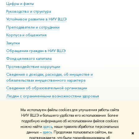
Цифры и факты
Ли
Руководство и структура
Дов
Устойчивое развитие в НИУ ВШЭ
Ол
Преподаватели и сотрудники
При
Корпуса и общежития
Вы
Закупки
При
Обращения граждан в НИУ ВШЭ
Ас
Фонд целевого капитала
До
Противодействие коррупции
Цен
Сведения о доходах, расходах, об имуществе и
Би
обязательствах имущественного характера
Об
Сведения об образовательной организации
Обр
Людям с ограниченными возможностями здоровья
Единая платежная страница
Мы используем файлы cookies для улучшения работы сайта
Работа в Вышке
НИУ ВШЭ и большего удобства его использования. Более
подробную информацию об использовании файлов cookies
можно найти
здесь
, наши правила обработки персональных
данных –
здесь
. Продолжая пользоваться сайтом, вы
✖
Редактору
подтверждаете, что были проинформированы об