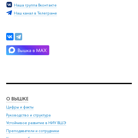
Наша группа Вконтакте
Наш канал в Телеграме
О ВЫШКЕ
ОБ
Цифры и факты
Ли
Руководство и структура
Дов
Устойчивое развитие в НИУ ВШЭ
Ол
Преподаватели и сотрудники
При