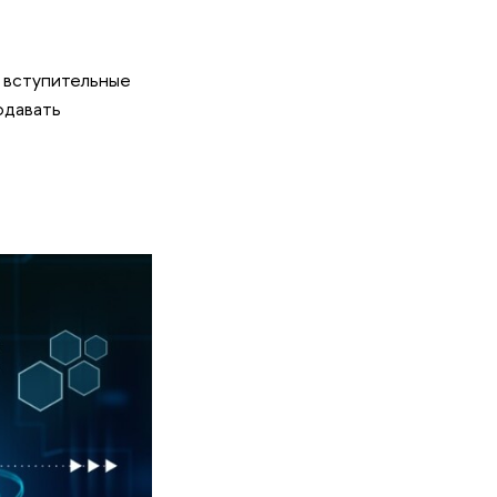
е вступительные
одавать