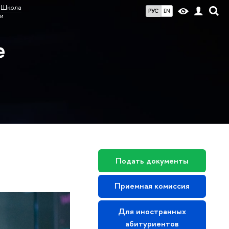
Школа
РУС
EN
и
е
Подать документы
Приемная комиссия
Для иностранных
абитуриентов