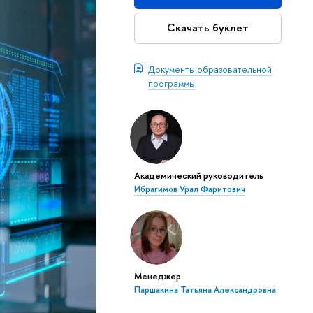
Скачать буклет
Документы образовательной
программы
Академический руководитель
Ибрагимов Урал Фаритович
Менеджер
Паршакина Татьяна Александровна