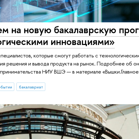
м на новую бакалаврскую про
огическими инновациями»
специалистов, которые смогут работать с технологическ
ния решения и вывода продукта на рынок. Подробнее об о
дпринимательства НИУ ВШЭ — в материале «Вышки.Главное
обытии
бакалавриат