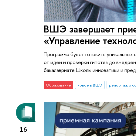
ВШЭ завершает прие
«Управление технол
Программа будет готовить уникальных 
от идеи и проверки гипотез до внедре
бакалавриате Школы инноватики и пре
Образование
новое в ВШЭ
репортаж о с
16