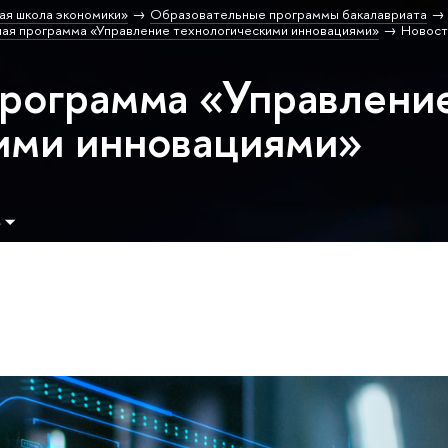
ая школа экономики»
Образовательные программы бакалавриата
ая программа «Управление технологическими инновациями»
Новост
программа «Управлени
ими инновациями»
м