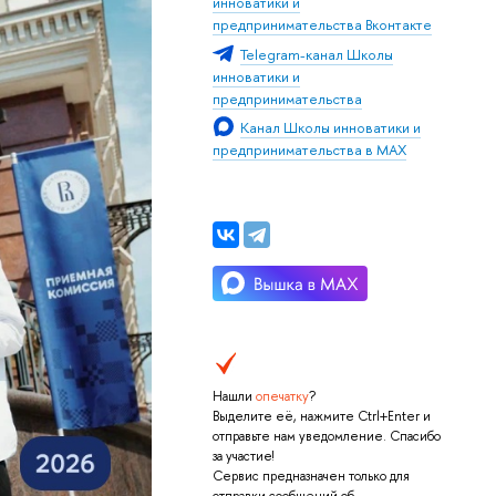
инноватики и
предпринимательства Вконтакте
Telegram-канал Школы
инноватики и
предпринимательства
Канал Школы инноватики и
предпринимательства в MAX
Нашли
опечатку
?
Выделите её, нажмите Ctrl+Enter и
отправьте нам уведомление. Спасибо
за участие!
Сервис предназначен только для