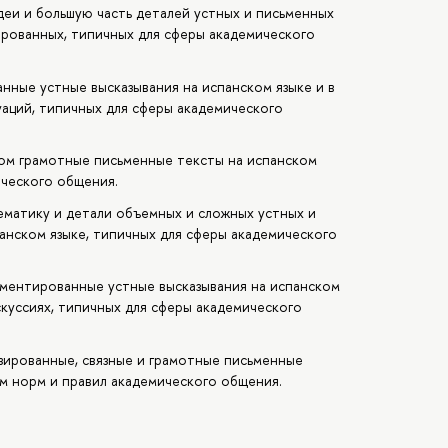
еи и большую часть деталей устных и письменных
ированных, типичных для сферы академического
анные устные высказывания на испанском языке и в
аций, типичных для сферы академического
елом грамотные письменные тексты на испанском
ического общения.
ематику и детали объемных и сложных устных и
анском языке, типичных для сферы академического
гументированные устные высказывания на испанском
скуссиях, типичных для сферы академического
зированные, связные и грамотные письменные
ом норм и правил академического общения.