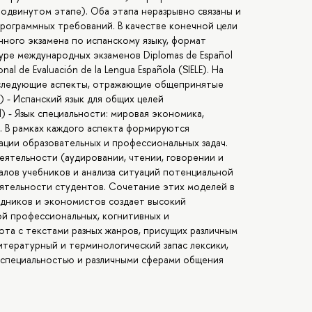
родвинутом этапе). Оба этапа неразрывно связаны и
рограммных требований. В качестве конечной цели
нного экзамена по испанскому языку, формат
ре международных экзаменов Diplomas de Español
nal de Evaluación de la Lengua Española (SIELE). На
 следующие аспекты, отражающие общепринятые
l) - Испанский язык для общих целей
l) - Язык специальности: мировая экономика,
). В рамках каждого аспекта формируются
ации образовательных и профессиональных задач.
еятельности (аудировании, чтении, говорении и
алов учебников и анализа ситуаций потенциальной
ятельности студентов. Сочетание этих моделей в
дников и экономистов создает высокий
ой профессиональных, когнитивных и
та с текстами разных жанров, присущих различным
итературный и терминологический запас лексики,
специальностью и различными сферами общения