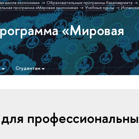
ая школа экономики»
Образовательные программы бакалавриата
льная программа «Мировая экономика»
Учебные курсы
Испански
программа «Мировая
м
Студентам
 для профессиональны