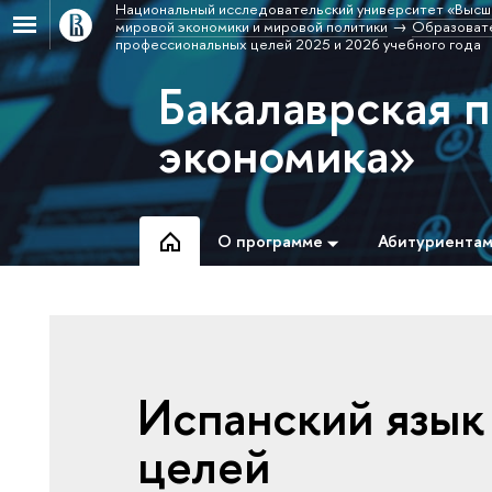
Национальный исследовательский университет «Высш
мировой экономики и мировой политики
Образовате
профессиональных целей 2025 и 2026 учебного года
Бакалаврская 
экономика»
О программе
Абитуриента
Испанский язык
целей