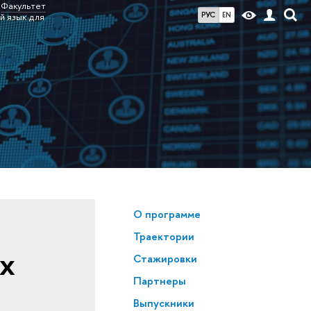
Факультет
РУС
EN
й язык для
О программе
Траектории
х
Стажировки
Партнеры
Выпускники