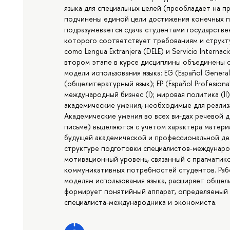
языка для специальных целей (преобладает на п
подчинены единой цели достижения конечных п
подразумевается сдача студентами государстве
которого соответствует требованиям и структу
como Lengua Extranjera (DELE) и Servicio Internacio
втором этапе в курсе дисциплины объединены
модели использования языка: EG (Español Genera
(общелитературный язык); EP (Español Profesiona
международный бизнес (I); мировая политика (II
академические умения, необходимые для реализ
Академические умения во всех ви-дах речевой д
письме) выделяются с учетом характера матери
будущей академической и профессиональной де
структуре подготовки специалистов-междунаро
мотивационный уровень, связанный с прагматик
коммуникативных потребностей студентов. Рабо
моделям использования языка, расширяет общел
формирует понятийный аппарат, определяемый 
специалиста-международника и экономиста.