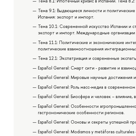
Тема 8.1: Ипотечный кризис в Испании. Тема 8.2
Тема 9.1: Выдающиеся личности и политические
Испания: экспорт и импорт.
Тема 10.1: Современной искусство Испании и ст
экспорт и импорт. Международные организации 
Тема 11.1: Политические и экономические инте
политические взаимоотношения интеграционных
Тема 12.1: Экспатриация и современные экспаты
Español General: Смарт сити - развитие и взаим
Español General: Мировые научные достижения и
Español General: Роль масс-медиа в современном
Español General: Биосфера и человек – влияние
Español General: Особенности агропромышленно
гастрономические особенности регионов.
Español General: Основы и секреты успешной п
Español General: Modismos y metáforas cultural