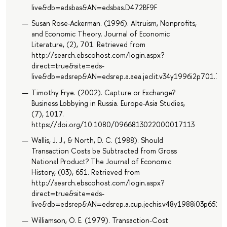
live&db=edsbas&AN=edsbas.D472BF9F
Susan Rose-Ackerman. (1996). Altruism, Nonprofits,
and Economic Theory. Journal of Economic
Literature, (2), 701. Retrieved from
http://search.ebscohost.com/login.aspx?
direct=true&site=eds-
live&db=edsrep&AN=edsrep.a.aea.jeclit.v34y1996i2p701.72
Timothy Frye. (2002). Capture or Exchange?
Business Lobbying in Russia. Europe-Asia Studies,
(7), 1017.
https://doi.org/10.1080/0966813022000017113
Wallis, J. J., & North, D. C. (1988). Should
Transaction Costs be Subtracted from Gross
National Product? The Journal of Economic
History, (03), 651. Retrieved from
http://search.ebscohost.com/login.aspx?
direct=true&site=eds-
live&db=edsrep&AN=edsrep.a.cup.jechis.v48y1988i03p651.6
Williamson, O. E. (1979). Transaction-Cost