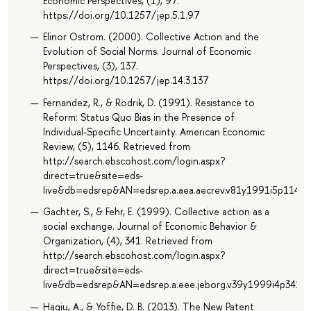
Economic Perspectives, (1), 97.
https://doi.org/10.1257/jep.5.1.97
Elinor Ostrom. (2000). Collective Action and the
Evolution of Social Norms. Journal of Economic
Perspectives, (3), 137.
https://doi.org/10.1257/jep.14.3.137
Fernandez, R., & Rodrik, D. (1991). Resistance to
Reform: Status Quo Bias in the Presence of
Individual-Specific Uncertainty. American Economic
Review, (5), 1146. Retrieved from
http://search.ebscohost.com/login.aspx?
direct=true&site=eds-
live&db=edsrep&AN=edsrep.a.aea.aecrev.v81y1991i5p1146.
Gachter, S., & Fehr, E. (1999). Collective action as a
social exchange. Journal of Economic Behavior &
Organization, (4), 341. Retrieved from
http://search.ebscohost.com/login.aspx?
direct=true&site=eds-
live&db=edsrep&AN=edsrep.a.eee.jeborg.v39y1999i4p341.3
Hagiu, A., & Yoffie, D. B. (2013). The New Patent