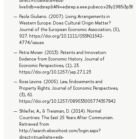
direct=true&site=eds-
live&db=edsrep&AN=edsrep.a.eee.pubeco.v28y1985i3p383.
Paola Giuliano. (2007). Living Arrangements in
Western Europe: Does Cultural Origin Matter?
Journal of the European Economic Association, (5),
927. https://doi.org/10.1111/(ISSN)1542-
4774/issues
Petra Moser. (2013). Patents and Innovation:
Evidence from Economic History. Journal of
Economic Perspectives, (1), 23.
https://doi.org/10.1257/jep.27.1.23
Ross Levine. (2005). Law, Endowments and
Property Rights. Journal of Economic Perspectives,
(3), 61.
https://doi.org/10.1257/089533005774357842
Shleifer, A., & Treisman, D. (2014). Normal
Countries: The East 25 Years After Communism.
Retrieved from
http://search.ebscohost.com/login.aspx?
direct=true&site=eds-