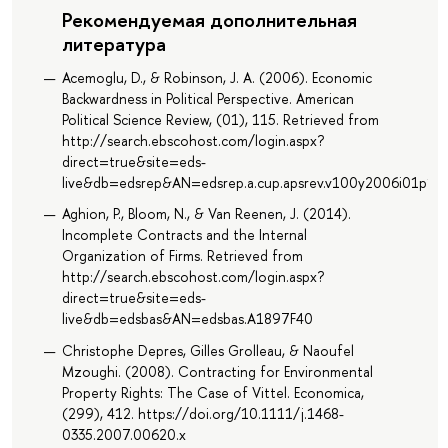
Рекомендуемая дополнительная
литература
Acemoglu, D., & Robinson, J. A. (2006). Economic
Backwardness in Political Perspective. American
Political Science Review, (01), 115. Retrieved from
http://search.ebscohost.com/login.aspx?
direct=true&site=eds-
live&db=edsrep&AN=edsrep.a.cup.apsrev.v100y2006i01p115
Aghion, P., Bloom, N., & Van Reenen, J. (2014).
Incomplete Contracts and the Internal
Organization of Firms. Retrieved from
http://search.ebscohost.com/login.aspx?
direct=true&site=eds-
live&db=edsbas&AN=edsbas.A1897F40
Christophe Depres, Gilles Grolleau, & Naoufel
Mzoughi. (2008). Contracting for Environmental
Property Rights: The Case of Vittel. Economica,
(299), 412. https://doi.org/10.1111/j.1468-
0335.2007.00620.x