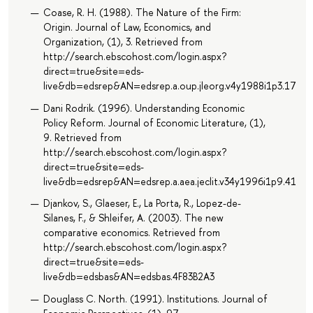
Coase, R. H. (1988). The Nature of the Firm:
Origin. Journal of Law, Economics, and
Organization, (1), 3. Retrieved from
http://search.ebscohost.com/login.aspx?
direct=true&site=eds-
live&db=edsrep&AN=edsrep.a.oup.jleorg.v4y1988i1p3.17
Dani Rodrik. (1996). Understanding Economic
Policy Reform. Journal of Economic Literature, (1),
9. Retrieved from
http://search.ebscohost.com/login.aspx?
direct=true&site=eds-
live&db=edsrep&AN=edsrep.a.aea.jeclit.v34y1996i1p9.41
Djankov, S., Glaeser, E., La Porta, R., Lopez-de-
Silanes, F., & Shleifer, A. (2003). The new
comparative economics. Retrieved from
http://search.ebscohost.com/login.aspx?
direct=true&site=eds-
live&db=edsbas&AN=edsbas.4F83B2A3
Douglass C. North. (1991). Institutions. Journal of