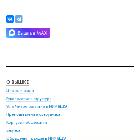
О ВЫШКЕ
ОБ
Цифры и факты
Ли
Руководство и структура
Дов
Устойчивое развитие в НИУ ВШЭ
Ол
Преподаватели и сотрудники
При
Корпуса и общежития
Вы
Закупки
При
Обращения граждан в НИУ ВШЭ
Ас