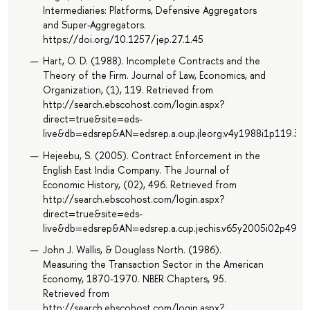
Intermediaries: Platforms, Defensive Aggregators
and Super-Aggregators.
https://doi.org/10.1257/jep.27.1.45
Hart, O. D. (1988). Incomplete Contracts and the
Theory of the Firm. Journal of Law, Economics, and
Organization, (1), 119. Retrieved from
http://search.ebscohost.com/login.aspx?
direct=true&site=eds-
live&db=edsrep&AN=edsrep.a.oup.jleorg.v4y1988i1p119.39
Hejeebu, S. (2005). Contract Enforcement in the
English East India Company. The Journal of
Economic History, (02), 496. Retrieved from
http://search.ebscohost.com/login.aspx?
direct=true&site=eds-
live&db=edsrep&AN=edsrep.a.cup.jechis.v65y2005i02p496.
John J. Wallis, & Douglass North. (1986).
Measuring the Transaction Sector in the American
Economy, 1870-1970. NBER Chapters, 95.
Retrieved from
http://search.ebscohost.com/login.aspx?