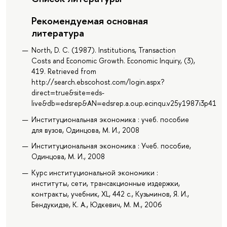
Рекомендуемая основная
литература
North, D. C. (1987). Institutions, Transaction
Costs and Economic Growth. Economic Inquiry, (3),
419. Retrieved from
http://search.ebscohost.com/login.aspx?
direct=true&site=eds-
live&db=edsrep&AN=edsrep.a.oup.ecinqu.v25y1987i3p419.2
Институциональная экономика : учеб. пособие
для вузов, Одинцова, М. И., 2008
Институциональная экономика : Учеб. пособие,
Одинцова, М. И., 2008
Курс институциональной экономики :
институты, сети, трансакционные издержки,
контракты, учебник, XL, 442 с., Кузьминов, Я. И.,
Бендукидзе, К. А., Юдкевич, М. М., 2006