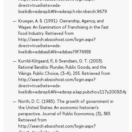
direct=true&site=eds-
live&db=edsrep&AN=edsrep.h.nbr.nberch.9679
Krueger, A. B. (1991). Ownership, Agency, and
Wages: An Examination of Franchising in the Fast
Food Industry. Retrieved from
http://search.ebscohost.com/login.aspx?
direct=true&site=eds-
live&db=edsbas&AN=edsbas.F9F769E8
Kurrild-Klitgaard, P., & Svendsen, G. T. (2003).
Rational Bandits: Plunder, Public Goods, and the
Vikings. Public Choice, (3–4), 255. Retrieved from
http://search.ebscohost.com/login.aspx?
direct=true&site=eds-
live&db=edsrep&AN=edsrep.a.kap.pubcho.v117y2003i3.4p25
North, D. C. (1985). The growth of government in
the United States: An economic historian’s
perspective. Journal of Public Economics, (3), 383.
Retrieved from
http://search.ebscohost.com/login.aspx?