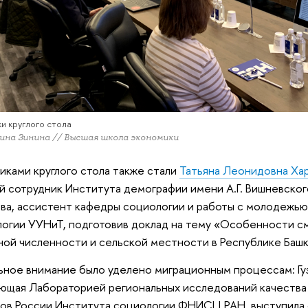
и круглого стола
ина Зинина // Высшая школа экономики
иками круглого стола также стали
Татьяна Леонидовна Ха
й сотрудник Института демографии имени А.Г. Вишневско
ва, ассистент кафедры социологии и работы с молодежь
огии УУНиТ, подготовив доклад на тему «Особенности с
ной численности и сельской местности в Республике Баш
ное внимание было уделено миграционным процессам: Гуз
ющая Лабораторией региональных исследований качества
ов России Института социологии ФНИСЦ РАН, выступила 