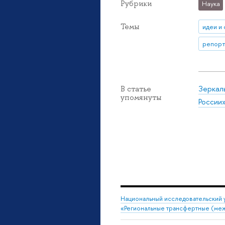
Рубрики
Наука
Темы
идеи и
репорт
Зеркал
В статье
упомянуты
России
Национальный исследовательский 
«Региональные трансфертные (ме