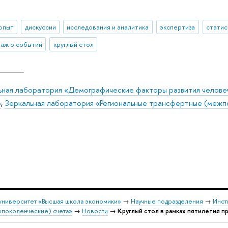
 опыт
дискуссии
исследования и аналитика
экспертиза
статис
аж о событии
круглый стол
ьная лаборатория «Демографические факторы развития человеч
»
,
Зеркальная лаборатория «Региональные трансфертные (межп
университет «Высшая школа экономики»
→
Научные подразделения
→
Инст
жпоколенческие) счета»
→
Новости
→
Круглый стол в рамках пятилетия 