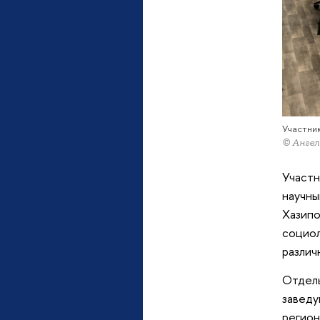
Участник
© Ангел
Участн
научны
Хазипо
социол
различ
Отдель
заведу
регион