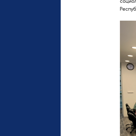
социол
Респуб