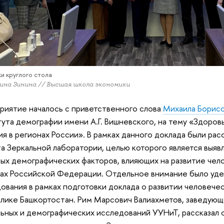
и круглого стола
ина Зинина // Высшая школа экономики
иятие началось с приветственного слова
Михаила Борис
ута демографии имени А.Г. Вишневского, на тему «Здоров
ия в регионах России». В рамках данного доклада были ра
а Зеркальной лаборатории, целью которого является выявл
ых демографических факторов, влияющих на развитие чел
ах Российской Федерации. Отдельное внимание было уде
ования в рамках подготовки доклада о развитии человече
лике Башкортостан. Рим Марсович Валиахметов, заведую
ьных и демографических исследований УУНиТ, рассказал о