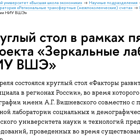
й университет «Высшая школа экономики»
Научные подразделения
оратория «Региональные трансфертные (межпоколенческие) счета»
рии НИУ ВШЭ»
углый стол в рамках п
оекта «Зеркальные ла
ИУ ВШЭ»
реля состоялся круглый стол «Факторы разви
циала в регионах России», во время которог
графии имени А.Г. Вишневского совместно с 
ной лаборатории социальных и демографиче
ского университета науки и технологий пред
едований, проведенных во время существован