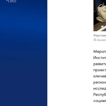
*11822
Участник
© Ангел
Меропр
Инстит
развит
проект
ключев
регион
исслед
Респуб
социал