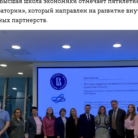
 Высшая школа экономики отмечает пятилети
ратории», который направлен на развитие вн
ных партнерств.