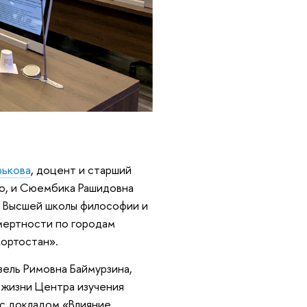
рькова
, доцент и старший
го, и Сюембика Рашидовна
ю Высшей школы философии и
мертности по городам
кортостан».
ель Римовна Баймурзина,
 жизни Центра изучения
с докладом «Влияние