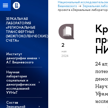
Национальный исследовательски
Вишневского
Зеркальная лаб
проекта «Зеркальные лаборато
ЗЕРКАЛЬНАЯ
ЛАБОРАТОРИЯ
Кр
«РЕГИОНАЛЬНЫЕ
ТРАНСФЕРТНЫЕ
пр
(МЕЖПОКОЛЕНЧЕСКИЕ)
СЧЕТА»
2
Н
мая
Институт
2024
демографии имени
А.Г. Вишневского
24 ап
потен
Научная
лаборатория
демо
социальных и
демографических
Науч
исследований
УУНиТ
Уфим
иссл
Состав
Зеркальной