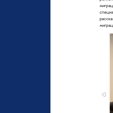
миграц
специа
расска
миграц