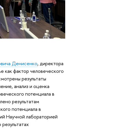
овича Денисенко
, директора
ье как фактор человеческого
ссмотрены результаты
ение, анализ и оценка
овеческого потенциала в
лено результатам
ского потенциала в
щий Научной лабораторией
 результатах