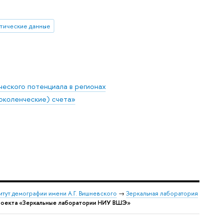
тические данные
еского потенциала в регионах
околенческие) счета»
итут демографии имени А.Г. Вишневского
→
Зеркальная лаборатория
проекта «Зеркальные лаборатории НИУ ВШЭ»