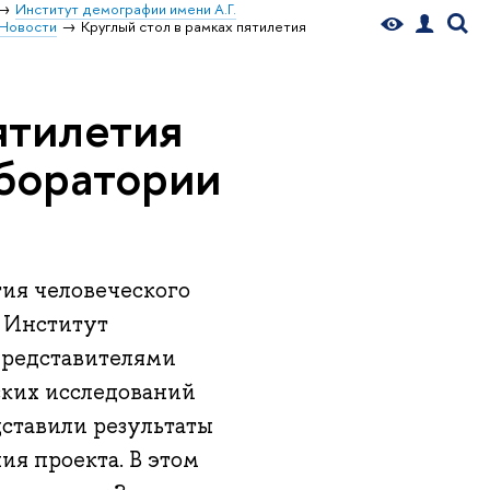
Институт демографии имени А.Г.
Новости
Круглый стол в рамках пятилетия
ятилетия
боратории
тия человеческого
о Институт
представителями
ских исследований
ставили результаты
ия проекта. В этом