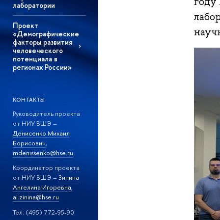
году
лаборатории
лабо
Проект
науч
«Демографические
факторы развития
человеческого
потенциала в
регионах России»
КОНТАКТЫ
Руководитель проекта
от НИУ ВШЭ –
Денисенко Михаил
Борисович
,
mdenissenko@hse.ru
Координатор проекта
от НИУ ВШЭ –
Зинина
Ангелина Игоревна
,
ai.zinina@hse.ru
Тел: (495) 772-95-90