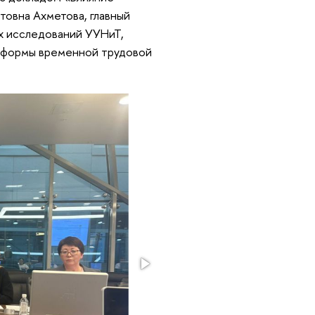
товна Ахметова, главный
х исследований УУНиТ,
и формы временной трудовой