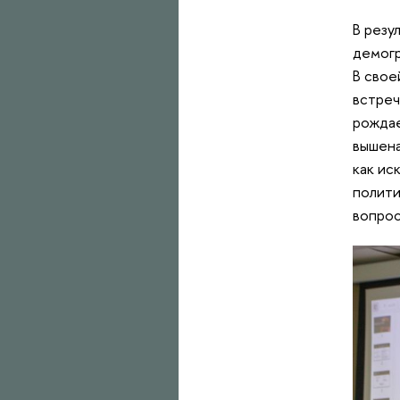
В резу
демогр
В свое
встреч
рождае
вышена
как ис
полити
вопрос