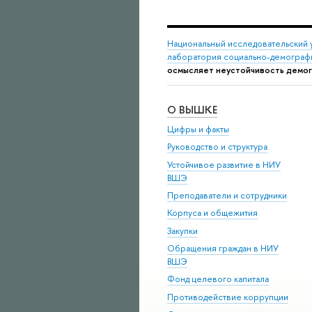
Национальный исследовательский 
лаборатория социально-демограф
осмысляет неустойчивость демо
О ВЫШКЕ
Цифры и факты
Руководство и структура
Устойчивое развитие в НИУ
ВШЭ
Преподаватели и сотрудники
Корпуса и общежития
Закупки
Обращения граждан в НИУ
ВШЭ
Фонд целевого капитала
Противодействие коррупции