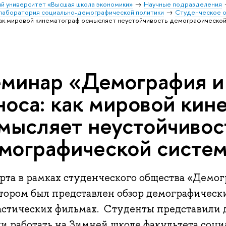
й университет «Высшая школа экономики»
Научные подразделения
 лаборатория социально-демографической политики
Студенческое 
как мировой кинематограф осмысляет неустойчивость демографическо
минар «Демография и
носа: как мировой кин
мысляет неустойчивос
мографической систе
арта в рамках студенческого общества «Демо
отором был представлен обзор демографически
астических фильмах. Студенты представили д
ли работать на Зимней школе факультета соци