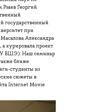
 Рзаев Георгий
ственный
ий государственный
верситет при
 Масалова Александра
а курировала проект
ИУ ВШЭ). Наш семинар
 также ближе
еги-студенты из
еские сюжеты в
йта Internet Movie