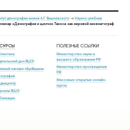
итут демографии имени А.Г. Вишневского
→
Научно-учебная
еминар «Демография и щелчок Таноса: как мировой кинематограф
ЕСУРСЫ
ПОЛЕЗНЫЕ ССЫЛКИ
блиотека
Министерство науки и
высшего образования РФ
дательский дом ВШЭ
Министерство просвещения
ижный магазин «БукВышка»
РФ
пография
Массовые открытые онлайн-
диацентр
курсы
рналы ВШЭ
бликации