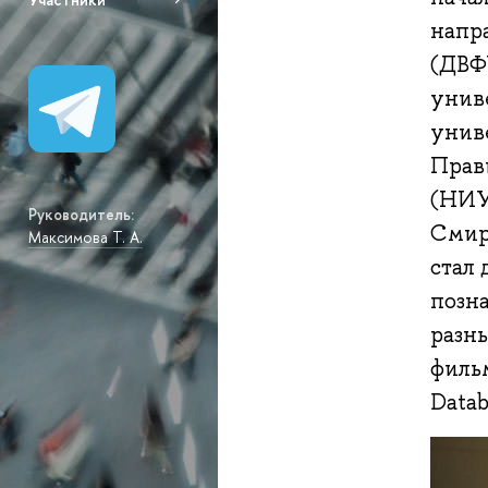
напр
(ДВФ
унив
унив
Прав
(НИУ
Руководитель:
Смир
Максимова Т. А.
стал 
позн
разн
фильм
Datab