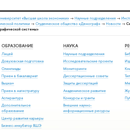
университет «Высшая школа экономики»
→
Научные подразделения
→
Инст
ической политики
→
Студенческое общество «Демограф»
→
Новости
→
С
графической системы»
ОБРАЗОВАНИЕ
НАУКА
Р
Лицей
Научные подразделения
Би
Довузовская подготовка
Исследовательские проекты
Из
Олимпиады
Мониторинги
Кн
Прием в бакалавриат
Диссертационные советы
Ти
Вышка+
Защиты диссертаций
Ме
Прием в магистратуру
Академическое развитие
Жу
Аспирантура
Конкурсы и гранты
Пу
Дополнительное
Внешние научно-
образование
информационные ресурсы
Центр развития карьеры
Бизнес-инкубатор ВШЭ