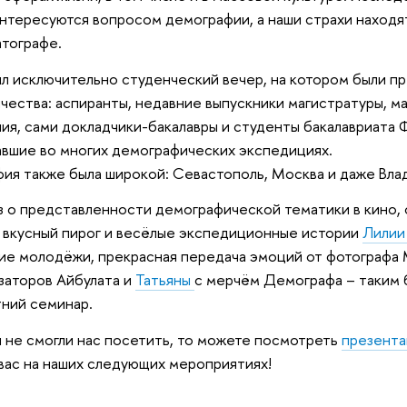
нтересуются вопросом демографии, а наши страхи находя
тографе.
л исключительно студенческий вечер, на котором были п
чества: аспиранты, недавние выпускники магистратуры, ма
ия, сами докладчики-бакалавры и студенты бакалавриата 
вшие во многих демографических экспедициях.
фия также была широкой: Севастополь, Москва и даже Вла
з о представленности демографической тематики в кино
 вкусный пирог и весёлые экспедиционные истории
Лилии
е молодёжи, прекрасная передача эмоций от фотографа 
заторов Айбулата и
Татьяны
с мерчём Демографа – таким 
ний семинар.
ы не смогли нас посетить, то можете посмотреть
презент
ас на наших следующих мероприятиях!