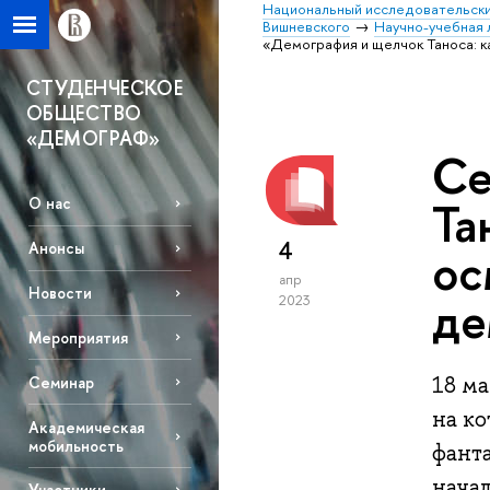
Национальный исследовательски
Вишневского
Научно-учебная
«Демография и щелчок Таноса: 
СТУДЕНЧЕСКОЕ
ОБЩЕСТВО
«ДЕМОГРАФ»
Се
Та
О нас
4
Анонсы
ос
апр
Новости
де
2023
Мероприятия
18 м
Семинар
на к
Академическая
мобильность
фант
нача
Участники