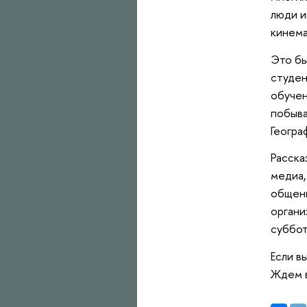
люди и
кинема
Это бы
студен
обучен
побыва
Геогра
Расска
медиа,
общени
органи
суббот
Если в
Ждем в