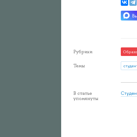
Рубрики
Образо
Темы
студен
Студен
В статье
упомянуты