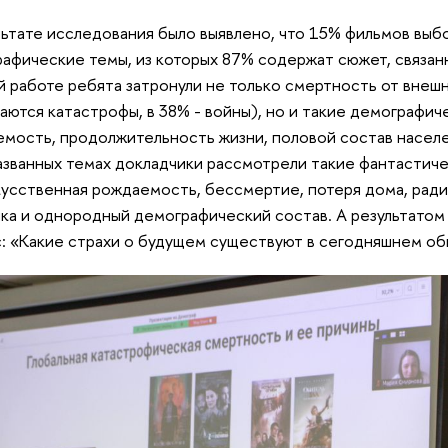
льтате исследования было выявлено, что 15% фильмов вы
афические темы, из которых 87% содержат сюжет, связан
й работе ребята затронули не только смертность от внеш
аются катастрофы, в 38% - войны), но и такие демографич
мость, продолжительность жизни, половой состав населен
званных темах докладчики рассмотрели такие фантастиче
кусственная рождаемость, бессмертие, потеря дома, рад
ка и однородный демографический состав. А результатом 
: «Какие страхи о будущем существуют в сегодняшнем о