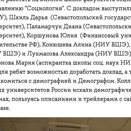
авлению "Социология". С докладом выступили
У), Шкиль Дарья (Севастопольский государ
ерситет), Паламарчук Диана (Севастопольск
ерситет), Коршунова Юлия (Финансовый уни
ительстве РФ), Конюшева Алина (НИУ ВШЭ),
 ВШЭ) и Лукмасова Александра (НИУ ВШЭ), 
нова Мария (аспирантка школы соц. наук Н
для ребят возможностью доработать доклад, а
акомиться с демографией и Демографом. Колл
ых университетов России искали демографич
ах, пользуясь описаниями и трейлерами с са
ase.