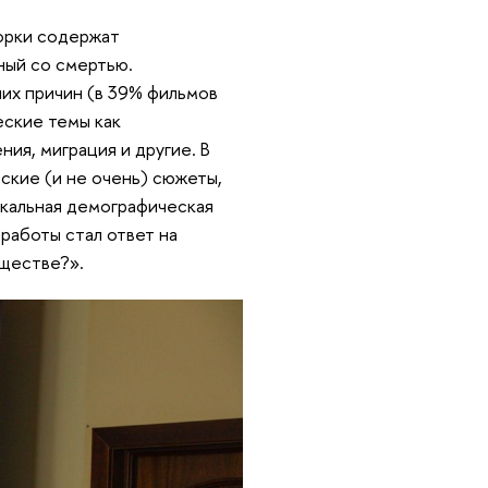
борки содержат
ный со смертью.
них причин (в 39% фильмов
еские темы как
ия, миграция и другие. В
ские (и не очень) сюжеты,
икальная демографическая
работы стал ответ на
бществе?».