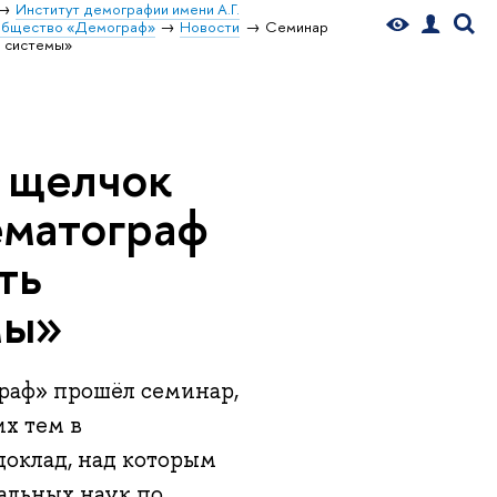
Институт демографии имени А.Г.
общество «Демограф»
Новости
Семинар
й системы»
 щелчок
ематограф
ть
мы»
граф» прошёл семинар,
х тем в
оклад, над которым
альных наук по