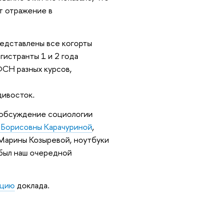
т отражение в
редставлены все когорты
гистранты 1 и 2 года
ФСН разных курсов,
дивосток.
, обсуждение социологии
 Борисовны Карачуриной
,
Марины Козыревой, ноутбуки
был наш очередной
ацию
доклада.