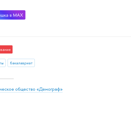
вание
ты
бакалавриат
ческое общество «Демограф»