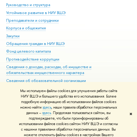
Руководство и структура
Дов
Устойчивое развитие в НИУ ВШЭ
Ол
Преподаватели и сотрудники
При
Корпуса и общежития
Вы
Закупки
При
Обращения граждан в НИУ ВШЭ
Ас
Фонд целевого капитала
До
Противодействие коррупции
Цен
Сведения о доходах, расходах, об имуществе и
Би
обязательствах имущественного характера
Об
Сведения об образовательной организации
Обр
Людям с ограниченными возможностями здоровья
Мы используем файлы cookies для улучшения работы сайта
Единая платежная страница
НИУ ВШЭ и большего удобства его использования. Более
подробную информацию об использовании файлов cookies
Работа в Вышке
можно найти
здесь
, наши правила обработки персональных
данных –
здесь
. Продолжая пользоваться сайтом, вы
✖
Редактору
подтверждаете, что были проинформированы об
© НИУ ВШЭ 1993–2026
Адреса и контакты
Условия использования
использовании файлов cookies сайтом НИУ ВШЭ и согласны
с нашими правилами обработки персональных данных. Вы
материалов
Политика конфиденциальности
Карта сайта
можете отключить файлы cookies в настройках Вашего
Шрифты HSE Sans и HSE Slab разработаны в
Школе дизайна НИУ ВШЭ