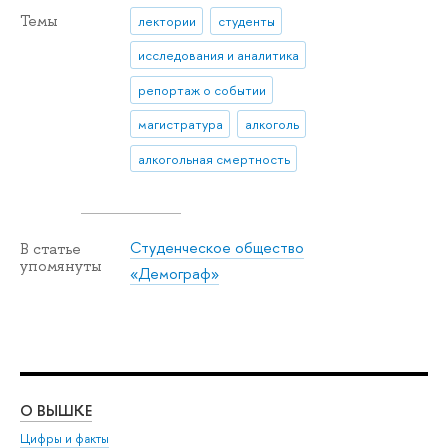
Темы
лектории
студенты
исследования и аналитика
репортаж о событии
магистратура
алкоголь
алкогольная смертность
Студенческое общество
В статье
упомянуты
«Демограф»
О ВЫШКЕ
ОБ
Цифры и факты
Ли