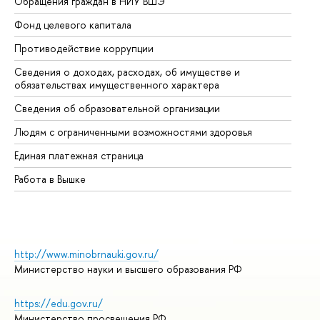
Обращения граждан в НИУ ВШЭ
Ас
Фонд целевого капитала
До
Противодействие коррупции
Це
Сведения о доходах, расходах, об имуществе и
Би
обязательствах имущественного характера
Об
Сведения об образовательной организации
Об
Людям с ограниченными возможностями здоровья
Единая платежная страница
Работа в Вышке
http://www.minobrnauki.gov.ru/
Министерство науки и высшего образования РФ
https://edu.gov.ru/
Министерство просвещения РФ