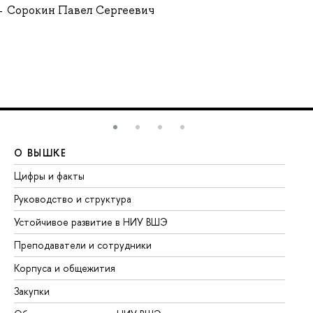
Сорокин Павел Сергеевич
О ВЫШКЕ
О
Цифры и факты
Ли
Руководство и структура
До
Устойчивое развитие в НИУ ВШЭ
Ол
Преподаватели и сотрудники
Пр
Корпуса и общежития
Вы
Закупки
Пр