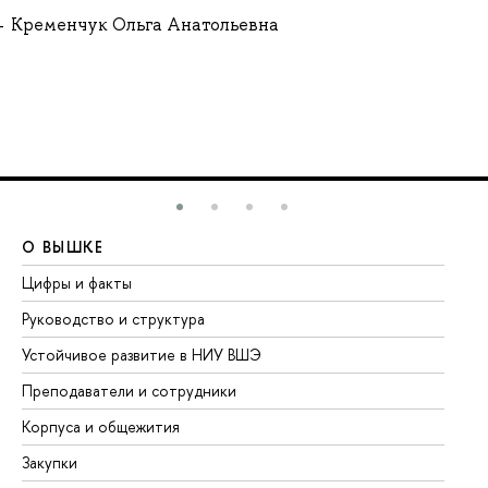
Кременчук Ольга Анатольевна
О ВЫШКЕ
О
Цифры и факты
Ли
Руководство и структура
До
Устойчивое развитие в НИУ ВШЭ
Ол
Преподаватели и сотрудники
Пр
Корпуса и общежития
Вы
Закупки
Пр