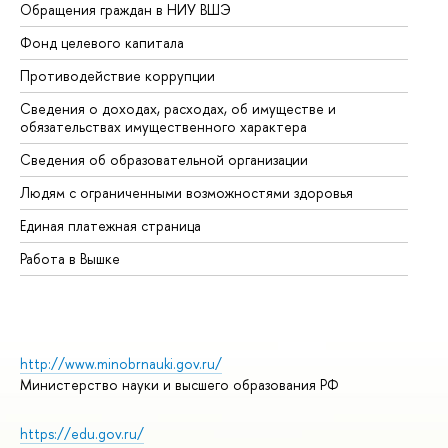
Обращения граждан в НИУ ВШЭ
Ас
Фонд целевого капитала
До
Противодействие коррупции
Це
Сведения о доходах, расходах, об имуществе и
Би
обязательствах имущественного характера
Об
Сведения об образовательной организации
Об
Людям с ограниченными возможностями здоровья
Единая платежная страница
Работа в Вышке
http://www.minobrnauki.gov.ru/
Министерство науки и высшего образования РФ
https://edu.gov.ru/