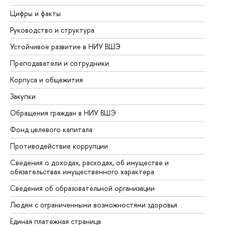
Цифры и факты
Ли
Руководство и структура
До
Устойчивое развитие в НИУ ВШЭ
Ол
Преподаватели и сотрудники
Пр
Корпуса и общежития
Вы
Закупки
Пр
Обращения граждан в НИУ ВШЭ
Ас
Фонд целевого капитала
До
Противодействие коррупции
Це
Сведения о доходах, расходах, об имуществе и
Би
обязательствах имущественного характера
Об
Сведения об образовательной организации
Об
Людям с ограниченными возможностями здоровья
Единая платежная страница