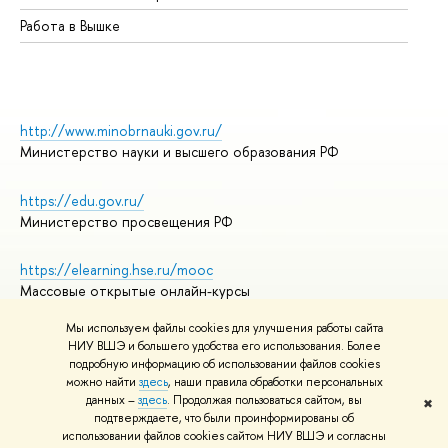
Работа в Вышке
http://www.minobrnauki.gov.ru/
Министерство науки и высшего образования РФ
https://edu.gov.ru/
Министерство просвещения РФ
https://elearning.hse.ru/mooc
Массовые открытые онлайн-курсы
Мы используем файлы cookies для улучшения работы сайта
НИУ ВШЭ и большего удобства его использования. Более
подробную информацию об использовании файлов cookies
© НИУ ВШЭ 1993–2026
Адреса и контакты
можно найти
здесь
, наши правила обработки персональных
Условия использования материалов
данных –
здесь
. Продолжая пользоваться сайтом, вы
✖
подтверждаете, что были проинформированы об
Политика конфиденциальности
использовании файлов cookies сайтом НИУ ВШЭ и согласны
Правила применения рекомендательных технологий в НИУ ВШЭ