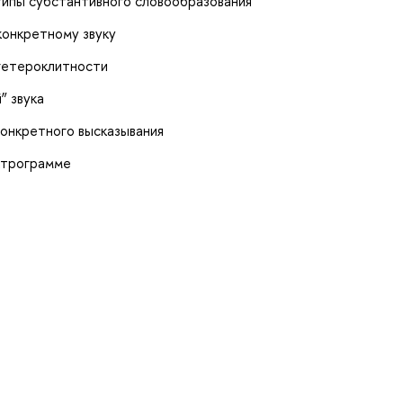
ипы субстантивного словообразования
конкретному звуку
гетероклитности
” звука
конкретного высказывания
ктрограмме