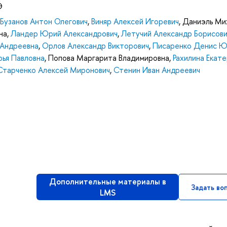
Э
Бузанов Антон Олегович
,
Виняр Алексей Игоревич
,
Даниэль Ми
на
,
Ландер Юрий Александрович
,
Летучий Александр Борисови
 Андреевна
,
Орлов Александр Викторович
,
Писаренко Денис Ю
ья Павловна
,
Попова Маргарита Владимировна
,
Рахилина Екат
Старченко Алексей Миронович
,
Стенин Иван Андреевич
Дополнительные материалы в
Задать во
LMS