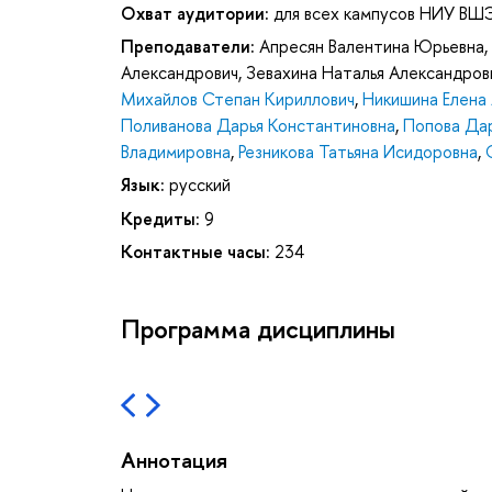
Охват аудитории:
для всех кампусов НИУ ВШ
Преподаватели:
Апресян Валентина Юрьевна
,
Александрович
,
Зевахина Наталья Александров
Михайлов Степан Кириллович
,
Никишина Елена
Поливанова Дарья Константиновна
,
Попова Дар
Владимировна
,
Резникова Татьяна Исидоровна
,
Язык:
русский
Кредиты:
9
Контактные часы:
234
Программа дисциплины
Аннотация