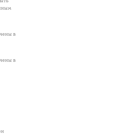
быть
онным
чены в
чены в
ен