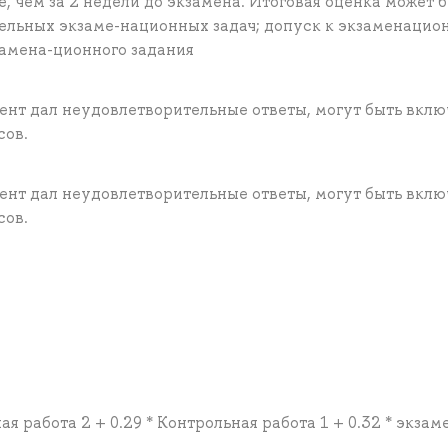
, чем за 2 недели до экзамена. Итоговая оценка может 
тельных экзаме-национных задач; допуск к экзаменаци
амена-ционного задания
ент дал неудовлетворительные ответы, могут быть вклю
сов.
ент дал неудовлетворительные ответы, могут быть вклю
сов.
ая работа 2 + 0.29 * Контрольная работа 1 + 0.32 * экзам