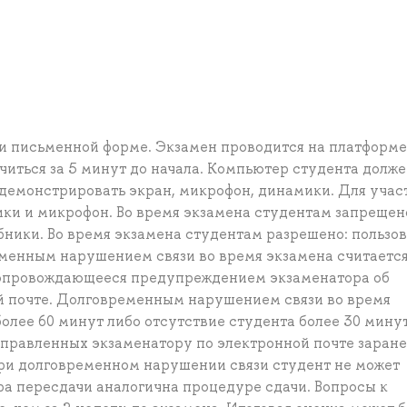
и письменной форме. Экзамен проводится на платформ
читься за 5 минут до начала. Компьютер студента долж
демонстрировать экран, микрофон, динамики. Для учас
ки и микрофон. Во время экзамена студентам запрещен
бники. Во время экзамена студентам разрешено: пользов
менным нарушением связи во время экзамена считаетс
 сопровождающееся предупреждением экзаменатора об
ой почте. Долговременным нарушением связи во время
олее 60 минут либо отсутствие студента более 30 минут
аправленных экзаменатору по электронной почте заране
При долговременном нарушении связи студент не может
ра пересдачи аналогична процедуре сдачи. Вопросы к