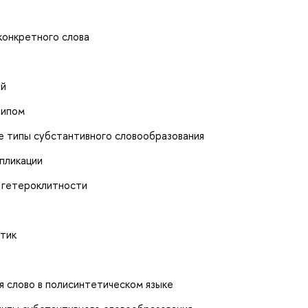
конкретного слова
ой
типом
е типы субстантивного словообразования
пликации
 гетероклитности
тик
в
 слово в полисинтетическом языке