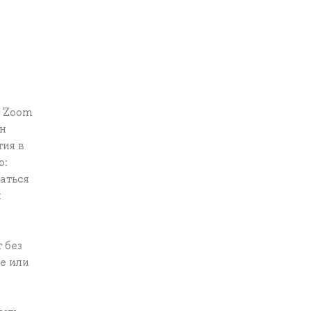
е Zoom
ен
тия в
о:
аться
я
 без
е или