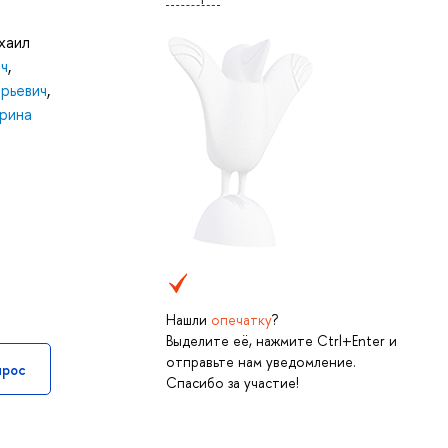
хаил
ч
,
рьевич
,
ерина
Нашли
опечатку
?
Выделите её, нажмите Ctrl+Enter и
отправьте нам уведомление.
прос
Спасибо за участие!