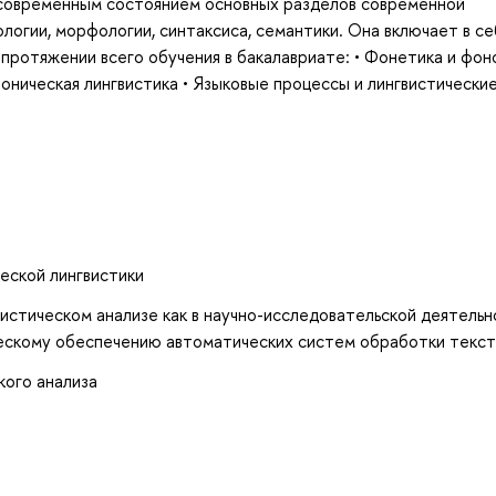
 современным состоянием основных разделов современной
логии, морфологии, синтаксиса, семантики. Она включает в се
ротяжении всего обучения в бакалавриате: • Фонетика и фон
оническая лингвистика • Языковые процессы и лингвистически
еской лингвистики
истическом анализе как в научно-исследовательской деятельн
ическому обеспечению автоматических систем обработки текс
кого анализа