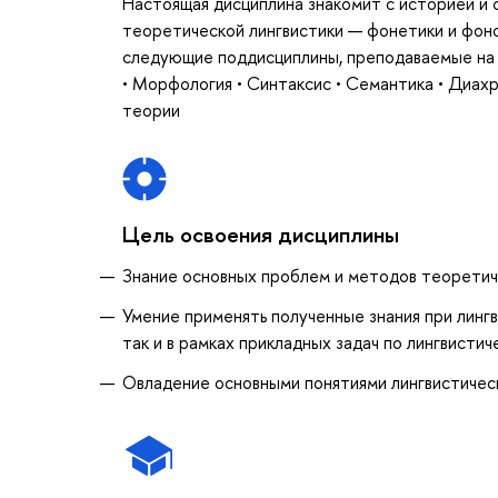
Настоящая дисциплина знакомит с историей и
теоретической лингвистики — фонетики и фоно
следующие поддисциплины, преподаваемые на п
• Морфология • Синтаксис • Семантика • Диахр
теории
Цель освоения дисциплины
Знание основных проблем и методов теоретич
Умение применять полученные знания при лингв
так и в рамках прикладных задач по лингвист
Овладение основными понятиями лингвистичес