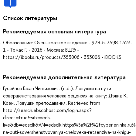
Список литературы
Рекомендуемая основная литература
Образование: Очень краткое введение - 978-5-7598-1323-
1 - Томас Г. - 2016 - Москва: ВШЭ -
https://ibooks.ru/products/353006 - 353006 - iBOOKS
Рекомендуемая дополнительная литература
Гусейнов Гасан Чингизович. (n.d.). Ловушки на пути
совершенствования человека рецензия на книгу: Дэвид К.
Коэн. Ловушки преподавания. Retrieved from
http://search.ebscohost.com/login.aspx?
direct=true&site=eds-
live&db=edsclk&AN=edsclk.https%3a%2f%2fcyberleninka.ru%2
na-puti-sovershenstvovaniya-cheloveka-retsenziya-na-knigu-