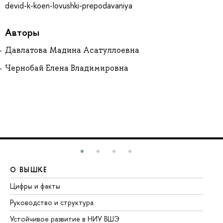
devid-k-koen-lovushki-prepodavaniya
Авторы
Давлатова Мадина Асатуллоевна
Чернобай Елена Владимировна
О ВЫШКЕ
О
Цифры и факты
Ли
Руководство и структура
До
Устойчивое развитие в НИУ ВШЭ
Ол