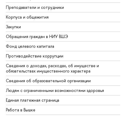
Преподаватели и сотрудники
Пр
Корпуса и общежития
Вы
Закупки
Пр
Обращения граждан в НИУ ВШЭ
Ас
Фонд целевого капитала
До
Противодействие коррупции
Це
Сведения о доходах, расходах, об имуществе и
Би
обязательствах имущественного характера
Об
Сведения об образовательной организации
Об
Людям с ограниченными возможностями здоровья
Единая платежная страница
Работа в Вышке