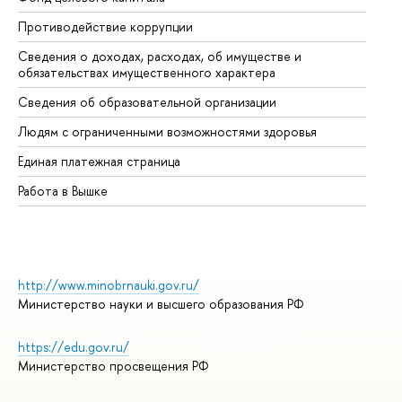
Противодействие коррупции
Це
Сведения о доходах, расходах, об имуществе и
Би
обязательствах имущественного характера
Об
Сведения об образовательной организации
Об
Людям с ограниченными возможностями здоровья
Единая платежная страница
Работа в Вышке
http://www.minobrnauki.gov.ru/
Министерство науки и высшего образования РФ
https://edu.gov.ru/
Министерство просвещения РФ