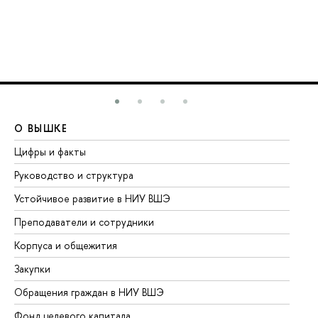
О ВЫШКЕ
О
Цифры и факты
Ли
Руководство и структура
До
Устойчивое развитие в НИУ ВШЭ
Ол
Преподаватели и сотрудники
Пр
Корпуса и общежития
Вы
Закупки
Пр
Обращения граждан в НИУ ВШЭ
Ас
Фонд целевого капитала
До