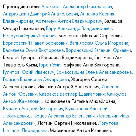
Преподаватели:
Алексеев Александр Николаевич
,
Андрияшкин Дмитрий Анатольевич
,
Анненко Ксения
Владимировна
,
Артемчук Антон Владимирович
,
Балашов
Федор Николаевич
,
Бару Александр Владимирович
,
Белоусов Эрик Игоревич
,
Борзенков Михаил Сергеевич
,
Борисовский Павел Борисович
,
Вапнярская Ольга Игоревна
,
Васильева Эмма Викторовна
,
Вороновский Евгений Юрьевич
,
Гамалея-Гусарова Василиса Владимировна
,
Гасымова Ася
Тавакгюль Кызы
,
Горен Эли
,
Графкова Анна Викторовна
,
Гулитов Юрий Иванович
,
Ермаковишна Елена Александровна
,
Ефимов Владислав Эдуардович
,
Жигарев Сергей
Александрович
,
Ивашкин Андрей Алексеевич
,
Ивленов
Антон Юрьевич
,
Кавраков Бахтиёр Шавкатович
,
Канкулов
Анзор Жамалович
,
Кривошеева Татьяна Михайловна
,
Кулагин Андрей Викторович
,
Кухаронок Алексей
Леонидович
,
Ларцев Александр Евгеньевич
,
Лепешкин Илья
Александрович
,
Логвин Сергей Николаевич
,
Логутова
Наталья Леонидовна
,
Марьинский Антон Иванович
,