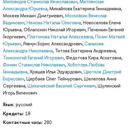
Миловидов Станислав Вячеславович
,
Митлянская
Александра Юрьевна
,
Михайлова Екатерина Геннадиевна
,
Мокеев Михаил Дмитриевич
,
Московкин Вячеслав
Вадимович
,
Немова Наталья Олеговна
,
Новоселова Елена
Юрьевна
,
Облапохин Николай Игоревич
,
Печенкин Евгений
Георгиевич
,
Платонова Наталья Алексеевна
,
Позин Матвей
Юрьевич
,
Ривчун Борис Александрович
,
Санькова
Александра Николаевна
,
Титова Екатерина Андреевна
,
Тонконогий Евгений Игоревич
,
Федотова Кира Асхатовна
,
Фомин Станислав Николаевич
,
Хоботова Любовь
Геннадьевна
,
Хрящев Илья Эдуардович
,
Цветков Дмитрий
Борисович
,
Цербаев Олег Теймурович
,
Шелепова Анна
Сергеевна
,
Шихачевский Василий Сергеевич
,
Шулинский
Игорь Виленович
Язык:
русский
Кредиты:
18
Контактные часы:
280