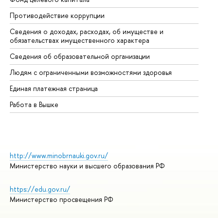
Противодействие коррупции
Це
Сведения о доходах, расходах, об имуществе и
Би
обязательствах имущественного характера
Об
Сведения об образовательной организации
Об
Людям с ограниченными возможностями здоровья
Единая платежная страница
Работа в Вышке
http://www.minobrnauki.gov.ru/
Министерство науки и высшего образования РФ
https://edu.gov.ru/
Министерство просвещения РФ