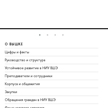
О ВЫШКЕ
О
Цифры и факты
Ли
Руководство и структура
До
Устойчивое развитие в НИУ ВШЭ
Ол
Преподаватели и сотрудники
Пр
Корпуса и общежития
Вы
Закупки
Пр
Обращения граждан в НИУ ВШЭ
Ас
Фонд целевого капитала
До