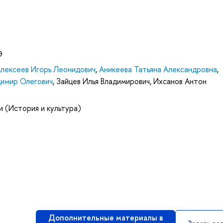
Э
лексеев Игорь Леонидович
,
Аникеева Татьяна Александровна
,
димир Олегович
,
Зайцев Илья Владимирович
,
Ихсанов Антон
и (История и культура)
Дополнительные материалы в