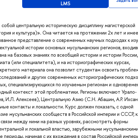
Задать во
LMS
т собой центральную историческую дисциплину магистерской
ория и культура)». Она читается на протяжении 2х лет и име
ованное представление о современных научных подходах к из
лектуальной истории основных мусульманских регионов, входив
на на базовых знаниях по всеобщей истории и истории России,
ата (или специалитета), и на историографических курсах,
нкретного материала она позволит студентам освоить пробле
сследований и других современных историографических подхо
ных, специализирующихся по изучаемым регионам и одновреме
дный контекст этой проблематики. Регионы включают Урало-
, И.Л. Алексеев), Центральную Азию (С.Н. Абашин, А.Р. Ихсан
ьные контакты и локальности. Курс должен показать, с одной
зие мусульманских сообществ в Российской империи и СССР, к
ь связи между ними на разных уровнях, рассмотреть формы
центральной и локальной властью, зарубежными мусульманским
 периоды, начиная с их вхождения в состав Российской импер