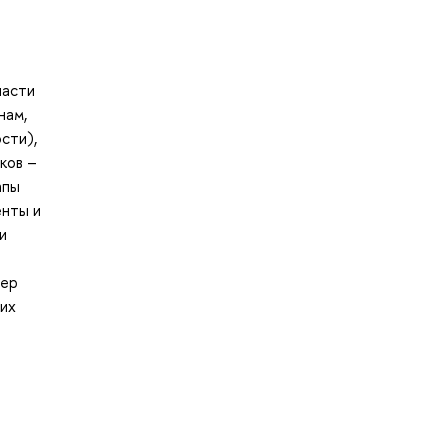
части
нам,
сти),
ков –
апы
енты и
и
тер
ких