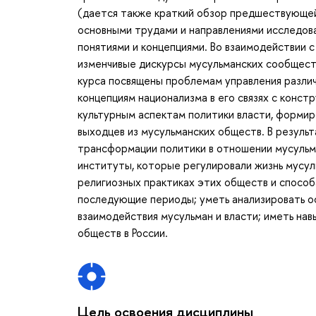
(дается также краткий обзор предшествующей
основными трудами и направлениями исследова
понятиями и концепциями. Во взаимодействии
изменчивые дискурсы мусульманских сообществ
курса посвящены проблемам управления различ
концепциям национализма в его связях с конст
культурным аспектам политики власти, формир
выходцев из мусульманских обществ. В резуль
трансформации политики в отношении мусульм
институты, которые регулировали жизнь мусуль
религиозных практиках этих обществ и способ
последующие периоды; уметь анализировать о
взаимодействия мусульман и власти; иметь на
обществ в России.
Цель освоения дисциплины