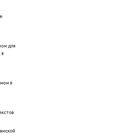
ке
зом для
 в
амом в
екстов
ламской