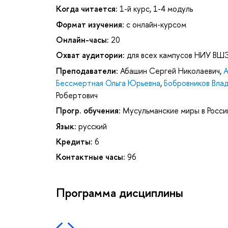
Когда читается:
1-й курс, 1-4 модуль
Формат изучения:
с онлайн-курсом
Онлайн-часы:
20
Охват аудитории:
для всех кампусов НИУ ВШ
Преподаватели:
Абашин Сергей Николаевич
,
А
Бессмертная Ольга Юрьевна
,
Бобровников Вла
Робертович
Прогр. обучения:
Мусульманские миры в Росси
Язык:
русский
Кредиты:
6
Контактные часы:
96
Программа дисциплины