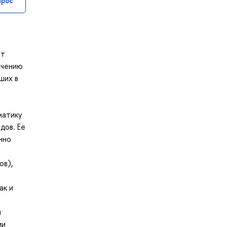
прос
ет
учению
ших в
матику
дов. Ее
нно
ов),
ак и
и
ии