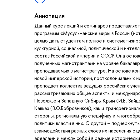
Аннотация
Данный курс лекций и семинаров представляе
программы «Мусульманские миры в России (ист
целью дать студентам полное и систематизир
культурной, социальной, политической и интел
состав Российской империи и СССР. Она основа
полученных магистрантами на уровне бакалаври
преподаваемых в магистратуре. На основе ко
новой имперской истории, постколониальных и
преподает коллектив ведущих российских уче
рассматривающих общие аспекты и междунаро
Поволжье и Западную Сибирь, Крым (И.В. Зайцев
Кавказ (В.О.Бобровников), как и трансрегионал
стороны, региональную специфику и многообра
политики власти в них. С другой – подчеркнут
взаимодействия разных слоев их населения с 
ареалами и между собой в разные исторические