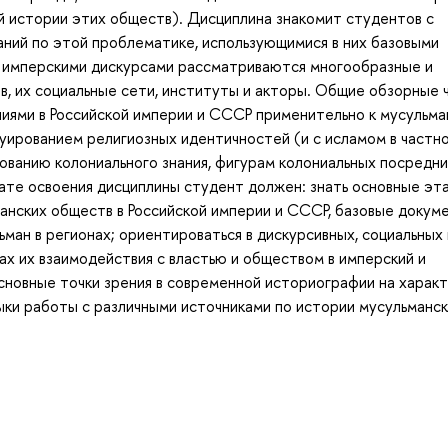
 истории этих обществ). Дисциплина знакомит студентов с
ний по этой проблематике, использующимися в них базовыми
 с имперскими дискурсами рассматриваются многообразные и
, их социальные сети, институты и акторы. Общие обзорные 
иями в Российской империи и СССР применительно к мусульма
руированием религиозных идентичностей (и с исламом в частно
ованию колониального знания, фигурам колониальных посредни
тате освоения дисциплины студент должен: знать основные эт
анских обществ в Российской империи и СССР, базовые докум
ман в регионах; ориентироваться в дискурсивных, социальных 
ах их взаимодействия с властью и обществом в имперский и
сновные точки зрения в современной историографии на харак
выки работы с различными источниками по истории мусульманс