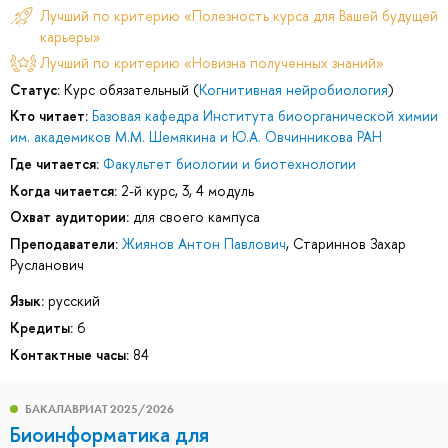
Лучший по критерию «Полезность курса для Вашей будущей
карьеры»
Лучший по критерию «Новизна полученных знаний»
Статус:
Курс обязательный (
Когнитивная нейробиология
)
Кто читает:
Базовая кафедра Института биоорганической химии
им. академиков М.М. Шемякина и Ю.А. Овчинникова РАН
Где читается:
Факультет биологии и биотехнологии
Когда читается:
2-й курс, 3, 4 модуль
Охват аудитории:
для своего кампуса
Преподаватели:
Жиянов Антон Павлович
,
Стариннов Захар
Русланович
Язык:
русский
Кредиты:
6
Контактные часы:
84
БАКАЛАВРИАТ 2025/2026
Биоинформатика для