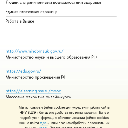
Людям с ограниченными возможностями здоровья
Единая платежная страница
Работа в Вышке
http://www.minobrnauki.gov.ru/
Министерство науки и высшего образования РФ
https://edu.gov.ru/
Министерство просвещения РФ
https://elearning.hse.ru/mooc
Массовые открытые онлайн-курсы
Мы используем файлы cookies для улучшения работы сайта
НИУ ВШЭ и большего удобства его использования. Более
подробную информацию об использовании файлов cookies
© НИУ ВШЭ 1993–2026
Адреса и контакты
можно найти
здесь
, наши правила обработки персональных
Условия использования материалов