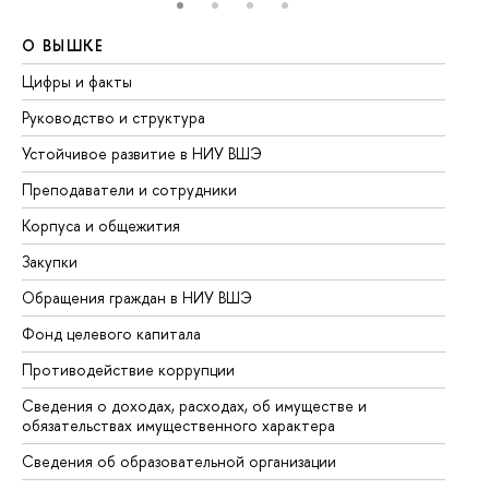
О ВЫШКЕ
О
Цифры и факты
Ли
Руководство и структура
До
Устойчивое развитие в НИУ ВШЭ
Ол
Преподаватели и сотрудники
Пр
Корпуса и общежития
Вы
Закупки
Пр
Обращения граждан в НИУ ВШЭ
Ас
Фонд целевого капитала
До
Противодействие коррупции
Це
Сведения о доходах, расходах, об имуществе и
Би
обязательствах имущественного характера
Об
Сведения об образовательной организации
Об