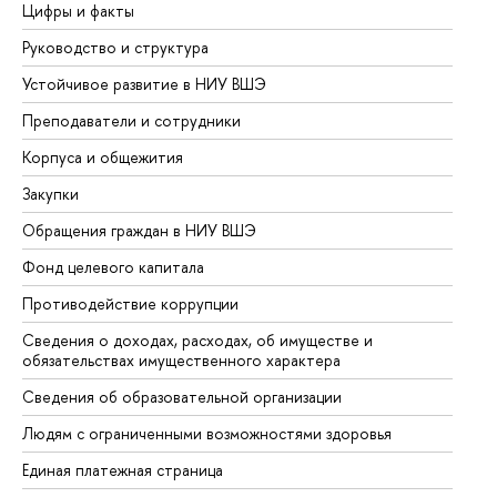
Цифры и факты
Ли
Руководство и структура
До
Устойчивое развитие в НИУ ВШЭ
Ол
Преподаватели и сотрудники
Пр
Корпуса и общежития
Вы
Закупки
Пр
Обращения граждан в НИУ ВШЭ
Ас
Фонд целевого капитала
До
Противодействие коррупции
Це
Сведения о доходах, расходах, об имуществе и
Би
обязательствах имущественного характера
Об
Сведения об образовательной организации
Об
Людям с ограниченными возможностями здоровья
Единая платежная страница