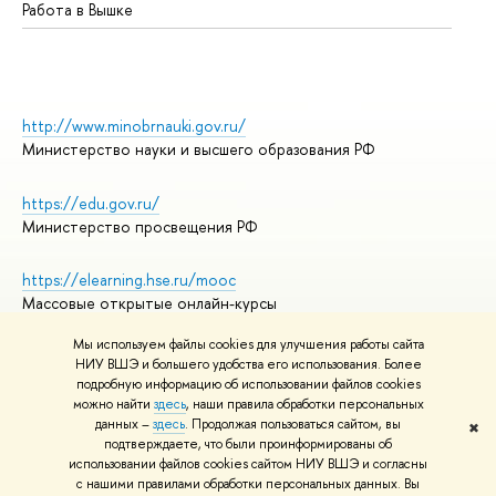
Работа в Вышке
http://www.minobrnauki.gov.ru/
Министерство науки и высшего образования РФ
https://edu.gov.ru/
Министерство просвещения РФ
https://elearning.hse.ru/mooc
Массовые открытые онлайн-курсы
Мы используем файлы cookies для улучшения работы сайта
НИУ ВШЭ и большего удобства его использования. Более
подробную информацию об использовании файлов cookies
© НИУ ВШЭ 1993–2026
Адреса и контакты
можно найти
здесь
, наши правила обработки персональных
Условия использования материалов
данных –
здесь
. Продолжая пользоваться сайтом, вы
✖
подтверждаете, что были проинформированы об
Политика конфиденциальности
использовании файлов cookies сайтом НИУ ВШЭ и согласны
Правила применения рекомендательных технологий в НИУ ВШЭ
с нашими правилами обработки персональных данных. Вы