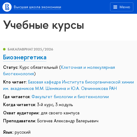
Высшая школа экономики
Меню
Учебные курсы
БАКАЛАВРИАТ 2025/2026
Биоэнергетика
Статус:
Курс обязательный (
Клеточная и молекулярная
биотехнология
)
Кто читает:
Базовая кафедра Института биоорганической химии
им. академиков М.М. Шемякина и Ю.А. Овчинникова РАН
Где читается:
Факультет биологии и биотехнологии
Когда читается:
3-й курс, 3 модуль
Охват аудитории:
для своего кампуса
Преподаватели:
Богачев Александр Валерьевич
Язык:
русский