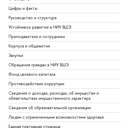
Цифры и факты
Л
Руководство и структура
Д
Устойчивое развитие в НИУ ВШЭ
О
Преподаватели и сотрудники
П
Корпуса и общежития
В
Закупки
П
Обращения граждан в НИУ ВШЭ
А
Фонд целевого капитала
Д
Противодействие коррупции
Ц
Сведения о доходах, расходах, об имуществе и
Б
обязательствах имущественного характера
О
Сведения об образовательной организации
О
Людям с ограниченными возможностями здоровья
Единая платежная страница