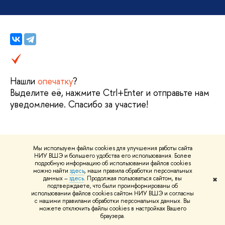
Нашли
опечатку
?
Выделите её, нажмите Ctrl+Enter и отправьте нам
уведомление. Спасибо за участие!
Мы используем файлы cookies для улучшения работы сайта
НИУ ВШЭ и большего удобства его использования. Более
подробную информацию об использовании файлов cookies
О ВЫШКЕ
можно найти
здесь
, наши правила обработки персональных
данных –
здесь
. Продолжая пользоваться сайтом, вы
✖
Цифры и факты
Л
подтверждаете, что были проинформированы об
использовании файлов cookies сайтом НИУ ВШЭ и согласны
Руководство и структура
Д
с нашими правилами обработки персональных данных. Вы
можете отключить файлы cookies в настройках Вашего
Устойчивое развитие в НИУ ВШЭ
О
браузера.