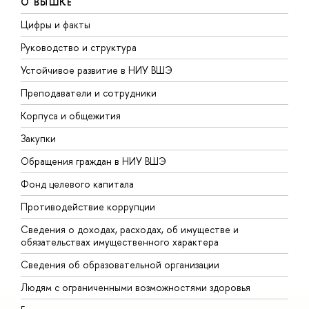
О ВЫШКЕ
Цифры и факты
Л
Руководство и структура
Д
Устойчивое развитие в НИУ ВШЭ
О
Преподаватели и сотрудники
П
Корпуса и общежития
В
Закупки
П
Обращения граждан в НИУ ВШЭ
А
Фонд целевого капитала
Д
Противодействие коррупции
Ц
Сведения о доходах, расходах, об имуществе и
Б
обязательствах имущественного характера
О
Сведения об образовательной организации
О
Людям с ограниченными возможностями здоровья