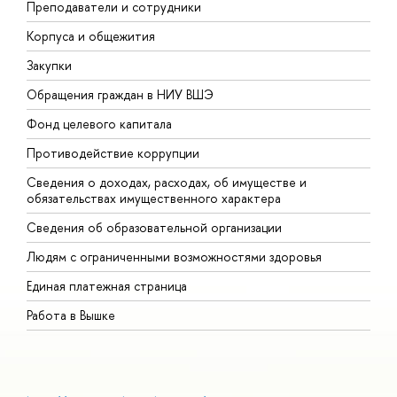
Преподаватели и сотрудники
П
Корпуса и общежития
В
Закупки
П
Обращения граждан в НИУ ВШЭ
А
Фонд целевого капитала
Д
Противодействие коррупции
Ц
Сведения о доходах, расходах, об имуществе и
Б
обязательствах имущественного характера
О
Сведения об образовательной организации
О
Людям с ограниченными возможностями здоровья
Единая платежная страница
Работа в Вышке