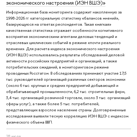
экономического настроения (ИЭН ВШЭ)»
Информационная база мониторинга содержит накопленную за
1998-2026 гг. категориальную статистику «балансов мнений»,
базирующуюся на ответах респондентов. Такая «мягкая»
качественная статистика отражает особенности когнитивного
восприятия экономическими агентами деловых тенденций и
отраслевых циклических событий в режиме «почти реального
времени». Для расчета индекса экономического настроения
(ИЭН ВШЭ) использовались результаты обследований деловой
активности российских предприятий и организаций, а также
потребительских ожиданий, в мониторинговом режиме
проводимых Росстатом. В обследованиях принимают участие 17,5
тыс. руководителей организаций различных секторов экономики
(около 6 тыс. крупных и средних предприятий добывающей и
обрабатывающей промышленности, 6,2 тыс. строительных фирм,
3,4 тыс. организаций розничной торговли, около 3 тыс. организаций
сферы услуг), а также более 5 тыс. потребителей,
представляющих взрослое население страны. Долговременные
исследования выявили тесную корреляцию ИЭН ВШЭ с индексом
физического объема ВВП.
28 июля