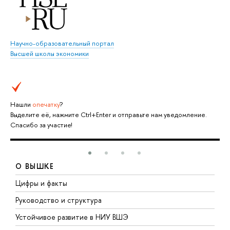
Научно-образовательный портал
Высшей школы экономики
Нашли
опечатку
?
Выделите её, нажмите Ctrl+Enter и отправьте нам уведомление.
Спасибо за участие!
О ВЫШКЕ
Цифры и факты
Л
Руководство и структура
Д
Устойчивое развитие в НИУ ВШЭ
О