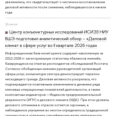
увеличились, что свидетельствует о частичном восстановлении
деловой активности после снижения, наблюдавшегося в начале
года.
16 июля
Центр конъюнктурных исследований ИСИЭЗ НИУ
ВШЭ подготовил аналитический обзор – «Деловой
климат в сфере услуг во II квартале 2026 года»
Информационная база мониторинга содержит накопленную за
2012-2026 гг. категориальную статистику «балансов мнений»,
базирующуюся на ответах респондентов обследований Росстата.
Согласно обобщенным мнениям руководителей организаций
сферы услуг, конъюнктура сектора демонстрирует перелом
нисходящего тренда. Деловая активность ускорилась, что
подтверждается позитивными изменениями в динамике ряда
ключевых операционных показателей деятельности, а также
композитных индикаторов ─ Индексов предпринимательской
уверенности (ИПУ) и делового климата (ИДК). При этом уровень
делового оптимизма в отрасли остается скромным, а
наблюдаемое улучшение во многом определялось традиционной
сезонностью в отдельных специфических видах деятельности.