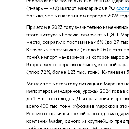
Россию ввезли почти 876 тыс. тонн мандаринов
(январь — май) импорт мандаринов в РФ
соста
больше, чем в аналогичном периоде 2023 года
При этом в 2023 году значительно изменилис
этого цитруса в Россию, отмечают в ЦЭП. Ма
место, сократило поставки на 46% (до 27 тыс.
Ключевым поставщиком (около 50%) в этот пе
тонн), импорт мандаринов из которой вырос до
Второе место перешло к Египту, который нара
(плюс 72%, более 123 тыс. тонн). Китай ввез 3
Между тем в этом году ситуация в Марокко н
импортеров мандаринов, урожай 2024 года в 
до 1 млн тонн плодов. Для сравнения: в прошл
всего 400 тыс. тонн. «Урожай в Марокко в это
Россию отправился третий пароход с мандарин
компании Madari, одного из крупнейших пред
собственными плантациями в Марокко.