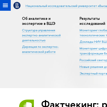
Национальный исследовательский университет «Высш
Об аналитике и
Результаты
экспертизе в ВШЭ
исследований
Структура управления
Мониторинг глоб
экспертно-аналитической
технологических 
деятельностью
Доклады НИУ В
Дирекция по экспертно-
Мониторинг цифр
аналитической работе
трансформации б
Российский секто
Новые решения дл
Экспертный порта
Фактчекинг: 