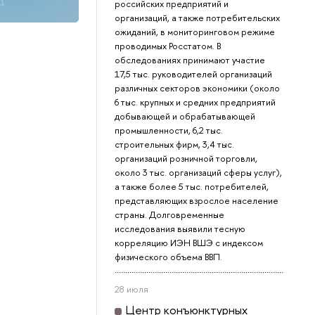
российских предприятий и
организаций, а также потребительских
ожиданий, в мониторинговом режиме
проводимых Росстатом. В
обследованиях принимают участие
17,5 тыс. руководителей организаций
различных секторов экономики (около
6 тыс. крупных и средних предприятий
добывающей и обрабатывающей
промышленности, 6,2 тыс.
строительных фирм, 3,4 тыс.
организаций розничной торговли,
около 3 тыс. организаций сферы услуг),
а также более 5 тыс. потребителей,
представляющих взрослое население
страны. Долговременные
исследования выявили тесную
корреляцию ИЭН ВШЭ с индексом
физического объема ВВП.
28 июля
Центр конъюнктурных