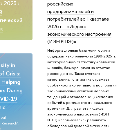
: 2023 :
российских
предпринимателей и
й
потребителей во II квартале
тический
2026 г. - «Индекс
ик
экономического настроения
(ИЭН ВШЭ)»
Информационная база мониторинга
содержит накопленную за 1998-2026 гг.
категориальную статистику «балансов
ity in
мнений», базирующуюся на ответах
f Crisis:
респондентов. Такая «мягкая»
качественная статистика отражает
n Helping
особенности когнитивного восприятия
rs During
экономическими агентами деловых
тенденций и отраслевых циклических
VID-19
событий в режиме «почти реального
ic
времени». Для расчета индекса
экономического настроения (ИЭН
obal
ВШЭ) использовались результаты
 Research".
обследований деловой активности