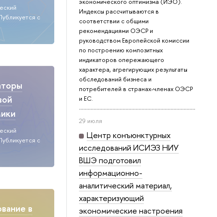
экономического оптимизма (ИЭО).
ческий
Индексы рассчитываются в
Публикуется с
соответствии с общими
рекомендациями ОЭСР и
руководством Европейской комиссии
по построению композитных
индикаторов опережающего
характера, агрегирующих результаты
обследований бизнеса и
аторы
потребителей в странах-членах ОЭСР
вой
и ЕС.
мики
29 июля
ческий
Центр конъюнктурных
Публикуется с
исследований ИСИЭЗ НИУ
ВШЭ подготовил
информационно-
аналитический материал,
характеризующий
вание в
экономические настроения