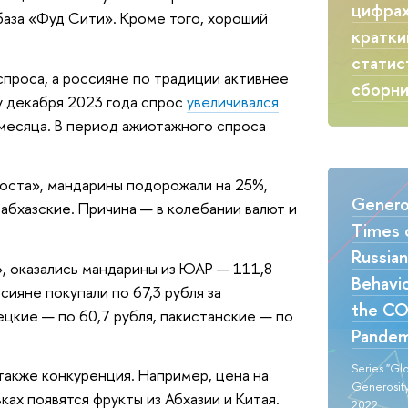
цифрах
аза «Фуд Сити». Кроме того, хороший
кратки
статис
спроса, а россияне по традиции активнее
сборн
цу декабря 2023 года спрос
увеличивался
 месяца. В период ажиотажного спроса
роста», мандарины подорожали на 25%,
Generos
абхазские. Причина — в колебании валют и
Times o
Russia
, оказались мандарины из ЮАР — 111,8
Behavio
сияне покупали по 67,3 рубля за
the CO
ецкие — по 60,7 рубля, пакистанские — по
Pandem
Series "Gl
также конкуренция. Например, цена на
Generosity
ках появятся фрукты из Абхазии и Китая.
2022