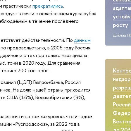
ни практически
прекратились
.
адапта
продукт в связи с ослаблением курса рубля
устой
аблюдаемым в течение последнего
росту
Доклад Н
ветствует действительности. По
данным
по продовольствию, в 2006 году Россия
даринов и с тех пор только наращивала
с. тонн в 2020 году. Для сравнения:
Контр
 только 700 тыс. тонн.
надзор
ования (ЦЭП) Газпромбанка, Россия
разреш
ринов. На долю нашей страны приходится
деятел
н в США (16%), Великобритании (9%),
Россий
Федер
ался почти на том же уровне, что и годом
Вектор
ации «Руспродсоюз», за 2022 год в
до 203