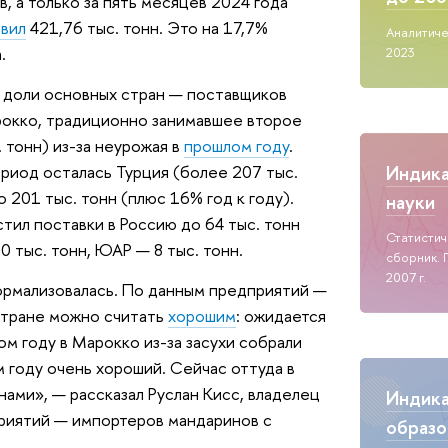
, а только за пять месяцев 2024 года
вил
421,76 тыс. тонн. Это на 17,7%
Аналитиче
.
2023
ь доли основных стран — поставщиков
рокко, традиционно занимавшее второе
 тонн) из-за неурожая в
прошлом году
.
Индик
риод осталась Турция (более 207 тыс.
 201 тыс. тонн (плюс 16% год к году).
науки
стил поставки в Россию до 64 тыс. тонн
Статисти
0 тыс. тонн, ЮАР — 8 тыс. тонн.
сборник. 
2007 г.
ормализовалась. По данным предприятий —
стране можно считать
хорошим
: ожидается
ом году в Марокко из-за засухи собрали
м году очень хороший. Сейчас оттуда в
ами», — рассказал Руслан Кисс, владелец
Индик
приятий — импортеров мандаринов с
образо