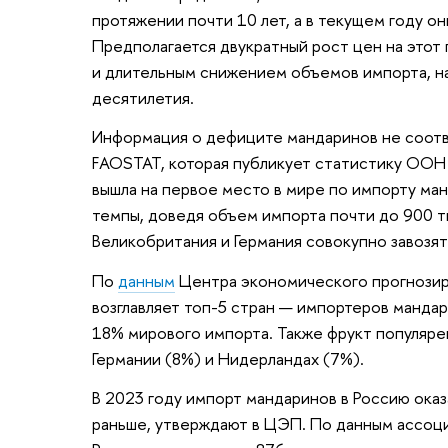
протяжении почти 10 лет, а в текущем году о
Предполагается двукратный рост цен на этот 
и длительным снижением объемов импорта, н
десятилетия.
Информация о дефиците мандаринов не соот
FAOSTAT, которая публикует статистику ООН 
вышла на первое место в мире по импорту ман
темпы, доведя объем импорта почти до 900 ты
Великобритания и Германия совокупно завозят
По
данным
Центра экономического прогнозир
возглавляет топ-5 стран — импортеров манда
18% мирового импорта. Также фрукт популяре
Германии (8%) и Нидерландах (7%).
В 2023 году импорт мандаринов в Россию оказ
раньше, утверждают в ЦЭП. По данным ассоци