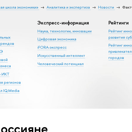
ая школа экономики»
Аналитика и экспертиза
Новости
Факт
Экспресс-информация
Рейтинги
Наука, технологии, инновации
Рейтинг инн
альных
развития су
Цифровая экономика
трендов
Рейтинг инн
iFORA-экспресс
ШЭ
привлекател
Искусственный интеллект
городов
овой
Человеческий потенциал
изнеса
р ИКТ
я регионов
л IQ.Media
россияне