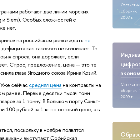
Статисти
транами работают две линии морских
сборник. 
2007 г.
ng и Siem). Особых сложностей с
же нет.
аринов на российском рынке ждать
не
у дефицита как такового не возникает. То
Индик
овня спроса, она дорожает, если
цифро
ет. Спрос, предложение, цена — это те
эконо
снила глава Ягодного союза Ирина Козий.
Статисти
 Уже сейчас
средняя цена
на контракты на
сборник. 
ом ранее. Первые десятки тысяч тонн
2009 г.
ларов за 1 тонну. В Большом порту Санкт-
и 100 рублей за 1 кг по оптовой цене, а в
ться, поскольку в ноябре появятся
Образо
ставщиками выступают Софийская