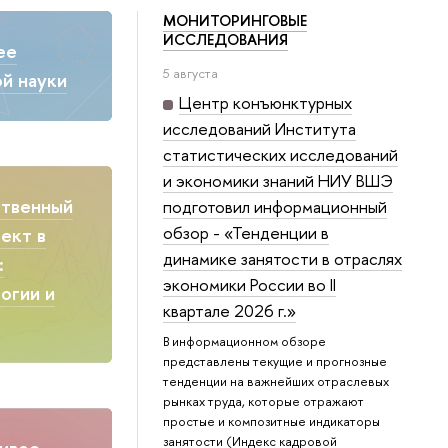
МОНИТОРИНГОВЫЕ
ИССЛЕДОВАНИЯ
ее
5 августа
й науки
Центр конъюнктурных
исследований Института
статистических исследований
и экономики знаний НИУ ВШЭ
ственный
подготовил информационный
обзор - «Тенденции в
ект в
динамике занятости в отраслях
:
экономики России во II
огии и
квартале 2026 г.»
В информационном обзоре
представлены текущие и прогнозные
тенденции на важнейших отраслевых
рынках труда, которые отражают
простые и композитные индикаторы
занятости (Индекс кадровой
ивое