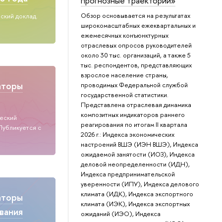
прогнозные траектории»
Обзор основывается на результатах
ский доклад.
широкомасштабных ежеквартальных и
ежемесячных конъюнктурных
отраслевых опросов руководителей
около 30 тыс. организаций, а также 5
тыс. респондентов, представляющих
взрослое население страны,
аторы
проводимых Федеральной службой
государственной статистики.
Представлена отраслевая динамика
композитных индикаторов раннего
ческий
реагирования по итогам II квартала
Публикуется с
2026 г.: Индекса экономических
настроений ВШЭ (ИЭН ВШЭ), Индекса
ожидаемой занятости (ИОЗ), Индекса
деловой неопределенности (ИДН),
Индекса предпринимательской
уверенности (ИПУ), Индекса делового
климата (ИДК), Индекса экспортного
аторы
климата (ИЭК), Индекса экспортных
вания
ожиданий (ИЭО), Индекса