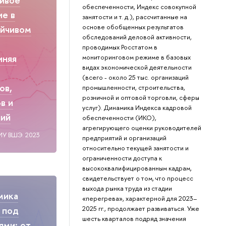
обеспеченности, Индекс совокупной
ие в
занятости и т. д.), рассчитанные на
основе обобщенных результатов
ойчивом
обследований деловой активности,
проводимых Росстатом в
иняя
мониторинговом режиме в базовых
видах экономической деятельности
(всего - около 25 тыс. организаций
ов,
промышленности, строительства,
розничной и оптовой торговли, сферы
в и
услуг). Динамика Индекса кадровой
ний
обеспеченности (ИКО),
агрегирующего оценки руководителей
ИУ ВШЭ. 2023
предприятий и организаций
относительно текущей занятости и
ограниченности доступа к
высококвалифицированным кадрам,
свидетельствует о том, что процесс
выхода рынка труда из стадии
мика
«перегрева», характерной для 2023–
2025 гг., продолжает развиваться. Уже
 под
шесть кварталов подряд значения
ями: от