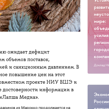
развит
неуст
мире:
объед
усилия
регион
городо
ссию ожидает дефицит
компа
м объемов поставок,
Доклад Н
ией и санкционным давлением. В
ное повышение цен на этот
в совместном проекте НИУ ВШЭ и
е достоверности информации в
Эконо
 «Лапша Медиа».
России
даринов из Марокко продолжается на
санкци