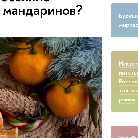
з мандаринов?
Будущ
мирово
Искус
интелл
России
технол
рынки
Устойч