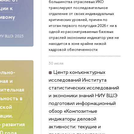
большинства отраслевых ИКО
ции к
транслируют последовательное
отдаление от своих индивидуальных
чивому
критических уровней, причем по
итогам первого полугодия 2026 г. ни в
одной из рассматриваемых базовых
ИУ ВШЭ. 2023
отраслей экономики индикатор уже не
находится в зоне крайне низкой
кадровой обеспеченности.
30 июля
ольно-
Центр конъюнктурных
исследований Института
ная и
статистических исследований
ительная
и экономики знаний НИУ ВШЭ
ьность в
подготовил информационный
ской
обзор «Композитные
ации.
индикаторы деловой
 развития
активности: текущие и
0 года