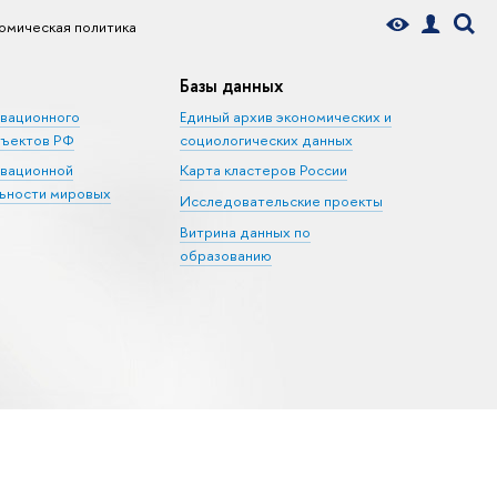
омическая политика
Базы данных
овационного
Единый архив экономических и
бъектов РФ
социологических данных
овационной
Карта кластеров России
ьности мировых
Исследовательские проекты
Витрина данных по
образованию