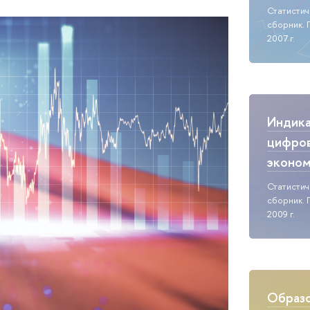
Статисти
сборник. 
2007 г.
Индик
цифро
эконо
Статисти
сборник. 
2009 г.
Образо