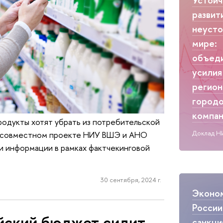
развит
неуст
мире:
объед
усилия
регион
городо
компа
родукты хотят убрать из потребительской
Доклад Н
я в совместном проекте НИУ ВШЭ и АНО
и информации в рамках фактчекинговой
30 сентября, 2024 г.
Эконо
России
йский бюджет сидит
санкци