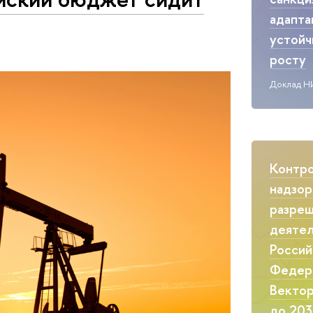
адапта
устой
росту
Доклад Н
Контр
надзор
разреш
деятел
Россий
Федер
Вектор
до 203