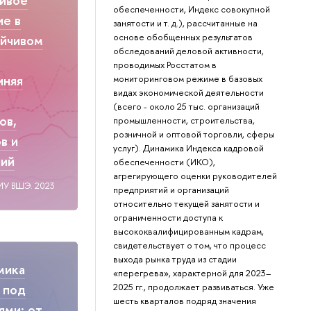
обеспеченности, Индекс совокупной
ие в
занятости и т. д.), рассчитанные на
основе обобщенных результатов
ойчивом
обследований деловой активности,
проводимых Росстатом в
иняя
мониторинговом режиме в базовых
видах экономической деятельности
(всего - около 25 тыс. организаций
ов,
промышленности, строительства,
розничной и оптовой торговли, сферы
в и
услуг). Динамика Индекса кадровой
ний
обеспеченности (ИКО),
агрегирующего оценки руководителей
ИУ ВШЭ. 2023
предприятий и организаций
относительно текущей занятости и
ограниченности доступа к
высококвалифицированным кадрам,
свидетельствует о том, что процесс
выхода рынка труда из стадии
мика
«перегрева», характерной для 2023–
2025 гг., продолжает развиваться. Уже
 под
шесть кварталов подряд значения
ями: от