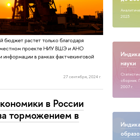
Аналитиче
2023
ий бюджет растет только благодаря
совместном проекте НИУ ВШЭ и АНО
Индик
и информации в рамках фактчекинговой
науки
Статисти
27 сентября, 2024 г.
сборник. 
2007 г.
экономики в России
за торможением в
Индик
образо