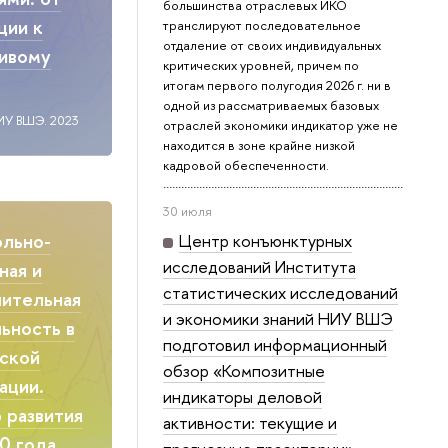
большинства отраслевых ИКО
ции к
транслируют последовательное
отдаление от своих индивидуальных
чивому
критических уровней, причем по
итогам первого полугодия 2026 г. ни в
одной из рассматриваемых базовых
ИУ ВШЭ. 2023
отраслей экономики индикатор уже не
находится в зоне крайне низкой
кадровой обеспеченности.
30 июля
ольно-
Центр конъюнктурных
исследований Института
ная и
статистических исследований
ительная
и экономики знаний НИУ ВШЭ
ьность в
подготовил информационный
ской
обзор «Композитные
ации.
индикаторы деловой
 развития
активности: текущие и
0 года