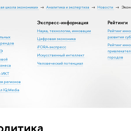
ая школа экономики»
Аналитика и экспертиза
Новости
Экон
Экспресс-информация
Рейтинги
Наука, технологии, инновации
Рейтинг инн
альных
развития су
Цифровая экономика
трендов
Рейтинг инн
iFORA-экспресс
ШЭ
привлекател
Искусственный интеллект
городов
овой
Человеческий потенциал
изнеса
р ИКТ
я регионов
л IQ.Media
олитика