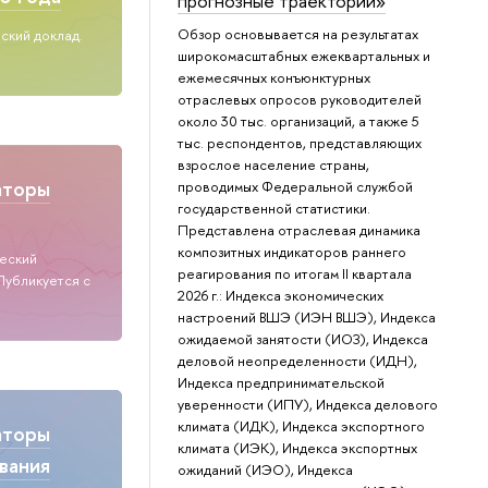
прогнозные траектории»
Обзор основывается на результатах
ский доклад.
широкомасштабных ежеквартальных и
ежемесячных конъюнктурных
отраслевых опросов руководителей
около 30 тыс. организаций, а также 5
тыс. респондентов, представляющих
взрослое население страны,
аторы
проводимых Федеральной службой
государственной статистики.
Представлена отраслевая динамика
композитных индикаторов раннего
ческий
реагирования по итогам II квартала
Публикуется с
2026 г.: Индекса экономических
настроений ВШЭ (ИЭН ВШЭ), Индекса
ожидаемой занятости (ИОЗ), Индекса
деловой неопределенности (ИДН),
Индекса предпринимательской
уверенности (ИПУ), Индекса делового
климата (ИДК), Индекса экспортного
аторы
климата (ИЭК), Индекса экспортных
вания
ожиданий (ИЭО), Индекса