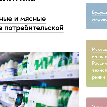
Будущ
ные и мясные
мирово
з потребительской
Искус
интелл
России
технол
рынки
Устойч