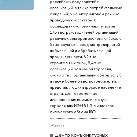
российских предприятий и
организаций, а также потребительских
ожиданий, в мониторинговом режиме
проводимых Росстатом. В
обследованиях принимают участие
17,5 тыс. руководителей организаций
различных секторов экономики (около
6 тыс. крупных и средних предприятий
добывающей и обрабатывающей
промышленности, 6,2 тыс.
строительных фирм, 3,4 тыс.
организаций розничной торговли,
около 3 тыс. организаций сферы услуг),
а также более 5 тыс. потребителей,
представляющих взрослое население
страны. Долговременные
исследования выявили тесную
корреляцию ИЭН ВШЭ с индексом
физического объема ВВП.
28 июля
Центр конъюнктурных