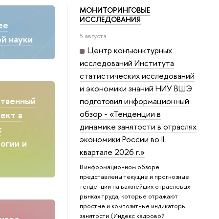
МОНИТОРИНГОВЫЕ
ИССЛЕДОВАНИЯ
ее
5 августа
й науки
Центр конъюнктурных
исследований Института
статистических исследований
и экономики знаний НИУ ВШЭ
ственный
подготовил информационный
обзор - «Тенденции в
ект в
динамике занятости в отраслях
:
экономики России во II
огии и
квартале 2026 г.»
В информационном обзоре
представлены текущие и прогнозные
тенденции на важнейших отраслевых
рынках труда, которые отражают
простые и композитные индикаторы
занятости (Индекс кадровой
ивое