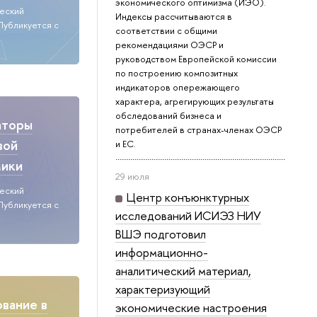
экономического оптимизма (ИЭО).
ческий
Индексы рассчитываются в
Публикуется с
соответствии с общими
рекомендациями ОЭСР и
руководством Европейской комиссии
по построению композитных
индикаторов опережающего
характера, агрегирующих результаты
обследований бизнеса и
аторы
потребителей в странах-членах ОЭСР
вой
и ЕС.
мики
29 июля
ческий
Центр конъюнктурных
Публикуется с
исследований ИСИЭЗ НИУ
ВШЭ подготовил
информационно-
аналитический материал,
характеризующий
вание в
экономические настроения