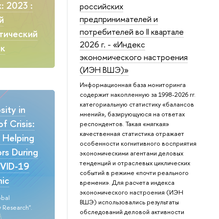
: 2023 :
российских
предпринимателей и
й
потребителей во II квартале
тический
2026 г. - «Индекс
ик
экономического настроения
(ИЭН ВШЭ)»
Информационная база мониторинга
содержит накопленную за 1998-2026 гг.
категориальную статистику «балансов
ity in
мнений», базирующуюся на ответах
f Crisis:
респондентов. Такая «мягкая»
качественная статистика отражает
n Helping
особенности когнитивного восприятия
rs During
экономическими агентами деловых
тенденций и отраслевых циклических
VID-19
событий в режиме «почти реального
ic
времени». Для расчета индекса
экономического настроения (ИЭН
obal
ВШЭ) использовались результаты
 Research".
обследований деловой активности