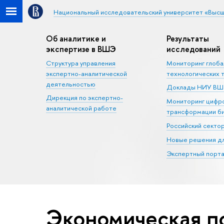
Национальный исследовательский университет «Высш
Об аналитике и
Результаты
экспертизе в ВШЭ
исследований
Структура управления
Мониторинг глоб
экспертно-аналитической
технологических 
деятельностью
Доклады НИУ В
Дирекция по экспертно-
Мониторинг цифр
аналитической работе
трансформации б
Российский секто
Новые решения дл
Экспертный порта
Экономическая п