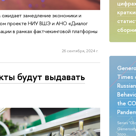
цифрах
кратки
ем ожидает замедление экономики и
статис
стном проекте НИУ ВШЭ и АНО «Диалог
сборн
ации в рамках фактчекинговой платформы
26 сентября, 2024 г.
Generos
кты будут выдавать
Times o
Russia
Behavio
the CO
Pandem
Series "Gl
Generosity
2022