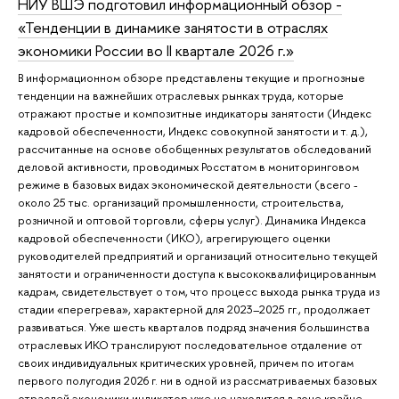
НИУ ВШЭ подготовил информационный обзор -
«Тенденции в динамике занятости в отраслях
экономики России во II квартале 2026 г.»
В информационном обзоре представлены текущие и прогнозные
тенденции на важнейших отраслевых рынках труда, которые
отражают простые и композитные индикаторы занятости (Индекс
кадровой обеспеченности, Индекс совокупной занятости и т. д.),
рассчитанные на основе обобщенных результатов обследований
деловой активности, проводимых Росстатом в мониторинговом
режиме в базовых видах экономической деятельности (всего -
около 25 тыс. организаций промышленности, строительства,
розничной и оптовой торговли, сферы услуг). Динамика Индекса
кадровой обеспеченности (ИКО), агрегирующего оценки
руководителей предприятий и организаций относительно текущей
занятости и ограниченности доступа к высококвалифицированным
кадрам, свидетельствует о том, что процесс выхода рынка труда из
стадии «перегрева», характерной для 2023–2025 гг., продолжает
развиваться. Уже шесть кварталов подряд значения большинства
отраслевых ИКО транслируют последовательное отдаление от
своих индивидуальных критических уровней, причем по итогам
первого полугодия 2026 г. ни в одной из рассматриваемых базовых
отраслей экономики индикатор уже не находится в зоне крайне