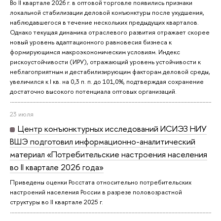
Во II квартале 2026 г. в оптовой торговле появились признаки
локальной стабилизации деловой конъюнктуры после ухудшения,
наблюдавшегося в течение нескольких предыдущих кварталов.
Однако текущая динамика отраслевого развития отражает скорее
новый уровень адаптационного равновесия бизнеса к
формирующимся макроэкономическим условиям. Индекс
рискоустойчивости (ИРУ), отражающий уровень устойчивости к
неблагоприятным и дестабилизирующим факторам деловой среды,
увеличился к I кв. на 0,3 п. п. до 101,0%, подтверждая сохранение
достаточно высокого потенциала оптовых организаций.
23 июля
Центр конъюнктурных исследований ИСИЭЗ НИУ
ВШЭ подготовил информационно-аналитический
материал «Потребительские настроения населения
во II квартале 2026 года»
Приведены оценки Росстата относительно потребительских
настроений населения России в разрезе половозрастной
структуры во II квартале 2025 г.