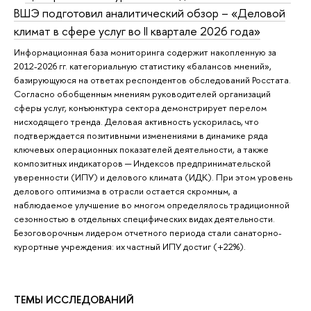
ВШЭ подготовил аналитический обзор – «Деловой
климат в сфере услуг во II квартале 2026 года»
Информационная база мониторинга содержит накопленную за
2012-2026 гг. категориальную статистику «балансов мнений»,
базирующуюся на ответах респондентов обследований Росстата.
Согласно обобщенным мнениям руководителей организаций
сферы услуг, конъюнктура сектора демонстрирует перелом
нисходящего тренда. Деловая активность ускорилась, что
подтверждается позитивными изменениями в динамике ряда
ключевых операционных показателей деятельности, а также
композитных индикаторов ─ Индексов предпринимательской
уверенности (ИПУ) и делового климата (ИДК). При этом уровень
делового оптимизма в отрасли остается скромным, а
наблюдаемое улучшение во многом определялось традиционной
сезонностью в отдельных специфических видах деятельности.
Безоговорочным лидером отчетного периода стали санаторно-
курортные учреждения: их частный ИПУ достиг (+22%).
ТЕМЫ ИССЛЕДОВАНИЙ