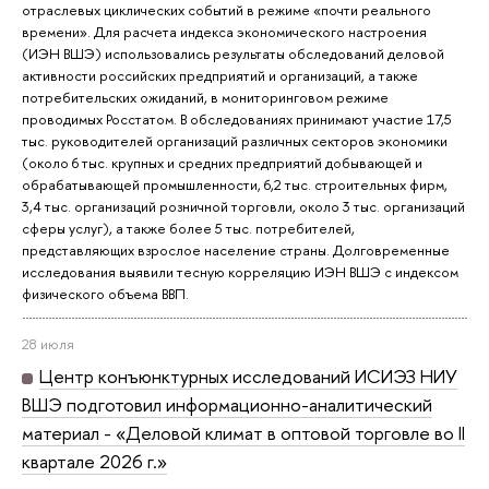
отраслевых циклических событий в режиме «почти реального
времени». Для расчета индекса экономического настроения
(ИЭН ВШЭ) использовались результаты обследований деловой
активности российских предприятий и организаций, а также
потребительских ожиданий, в мониторинговом режиме
проводимых Росстатом. В обследованиях принимают участие 17,5
тыс. руководителей организаций различных секторов экономики
(около 6 тыс. крупных и средних предприятий добывающей и
обрабатывающей промышленности, 6,2 тыс. строительных фирм,
3,4 тыс. организаций розничной торговли, около 3 тыс. организаций
сферы услуг), а также более 5 тыс. потребителей,
представляющих взрослое население страны. Долговременные
исследования выявили тесную корреляцию ИЭН ВШЭ с индексом
физического объема ВВП.
28 июля
Центр конъюнктурных исследований ИСИЭЗ НИУ
ВШЭ подготовил информационно-аналитический
материал - «Деловой климат в оптовой торговле во II
квартале 2026 г.»