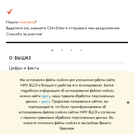
Нашли
опечатку
?
Выделите её, нажмите Ctrl+Enter и отправьте нам уведомление.
Спасибо за участие!
О ВЫШКЕ
Цифры и факты
Л
Руководство и структура
Д
Мы используем файлы cookies для улучшения работы сайта
НИУ ВШЭ и большего удобства его использования. Более
Устойчивое развитие в НИУ ВШЭ
О
подробную информацию об использовании файлов cookies
можно найти
здесь
, наши правила обработки персональных
Преподаватели и сотрудники
П
данных –
здесь
. Продолжая пользоваться сайтом, вы
✖
Корпуса и общежития
В
подтверждаете, что были проинформированы об
использовании файлов cookies сайтом НИУ ВШЭ и согласны
Закупки
П
с нашими правилами обработки персональных данных. Вы
можете отключить файлы cookies в настройках Вашего
Обращения граждан в НИУ ВШЭ
А
браузера.