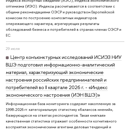
Индекса экспортных ожиданий (ИЭО), Индекса экономического
оптимизма (ИЭО). Индексы рассчитываются в соответствии с
общими рекомендациями ОЭСР и руководством Европейской
комиссии по построению композитных индикаторов
опережающего характера, агрегирующих результаты
обследований бизнеса и потребителей в странах-членах ОЭСР и
ЕС.
29 июля
Центр конъюнктурных исследований ИСИЭЗ НИУ
ВШЭ подготовил информационно-аналитический
материал, характеризующий экономические
настроения российских предпринимателей и
потребителей во II квартале 2026 г. - «Индекс
экономического настроения (ИЭН ВШЭ)»
Информационная база мониторинга содержит накопленную за
1998-2026 гг. категориальную статистику «балансов мнений»,
базирующуюся на ответах респондентов. Такая «мягкая»
качественная статистика отражает особенности когнитивного
восприятия экономическими агентами деловых тенденций и