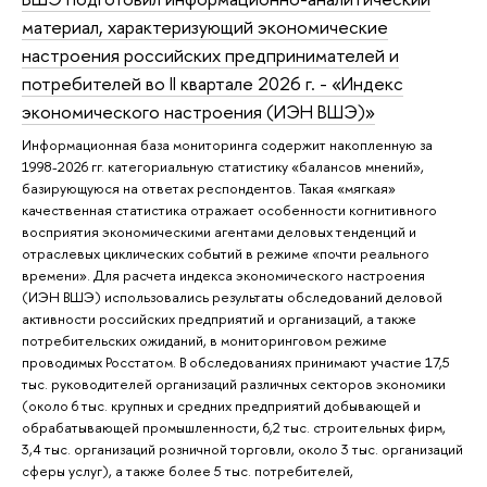
материал, характеризующий экономические
настроения российских предпринимателей и
потребителей во II квартале 2026 г. - «Индекс
экономического настроения (ИЭН ВШЭ)»
Информационная база мониторинга содержит накопленную за
1998-2026 гг. категориальную статистику «балансов мнений»,
базирующуюся на ответах респондентов. Такая «мягкая»
качественная статистика отражает особенности когнитивного
восприятия экономическими агентами деловых тенденций и
отраслевых циклических событий в режиме «почти реального
времени». Для расчета индекса экономического настроения
(ИЭН ВШЭ) использовались результаты обследований деловой
активности российских предприятий и организаций, а также
потребительских ожиданий, в мониторинговом режиме
проводимых Росстатом. В обследованиях принимают участие 17,5
тыс. руководителей организаций различных секторов экономики
(около 6 тыс. крупных и средних предприятий добывающей и
обрабатывающей промышленности, 6,2 тыс. строительных фирм,
3,4 тыс. организаций розничной торговли, около 3 тыс. организаций
сферы услуг), а также более 5 тыс. потребителей,