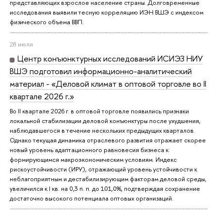
представляющих взрослое население страны. Долговременные
исследования выявили тесную корреляцию ИЭН ВШЭ с индексом
физического объема ВВП.
28 июля
Центр конъюнктурных исследований ИСИЭЗ НИУ
ВШЭ подготовил информационно-аналитический
материал - «Деловой климат в оптовой торговле во II
квартале 2026 г.»
Во II квартале 2026 г. в оптовой торговле появились признаки
локальной стабилизации деловой конъюнктуры после ухудшения,
наблюдавшегося в течение нескольких предыдущих кварталов.
Однако текущая динамика отраслевого развития отражает скорее
новый уровень адаптационного равновесия бизнеса к
формирующимся макроэкономическим условиям. Индекс
рискоустойчивости (ИРУ), отражающий уровень устойчивости к
неблагоприятным и дестабилизирующим факторам деловой среды,
увеличился к I кв. на 0,3 п. п. до 101,0%, подтверждая сохранение
достаточно высокого потенциала оптовых организаций.