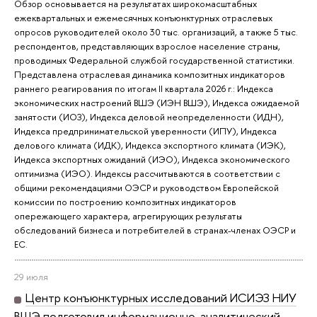
Обзор основывается на результатах широкомасштабных
ежеквартальных и ежемесячных конъюнктурных отраслевых
опросов руководителей около 30 тыс. организаций, а также 5 тыс.
респондентов, представляющих взрослое население страны,
проводимых Федеральной службой государственной статистики.
Представлена отраслевая динамика композитных индикаторов
раннего реагирования по итогам II квартала 2026 г.: Индекса
экономических настроений ВШЭ (ИЭН ВШЭ), Индекса ожидаемой
занятости (ИОЗ), Индекса деловой неопределенности (ИДН),
Индекса предпринимательской уверенности (ИПУ), Индекса
делового климата (ИДК), Индекса экспортного климата (ИЭК),
Индекса экспортных ожиданий (ИЭО), Индекса экономического
оптимизма (ИЭО). Индексы рассчитываются в соответствии с
общими рекомендациями ОЭСР и руководством Европейской
комиссии по построению композитных индикаторов
опережающего характера, агрегирующих результаты
обследований бизнеса и потребителей в странах-членах ОЭСР и
ЕС.
29 июля
Центр конъюнктурных исследований ИСИЭЗ НИУ
ВШЭ подготовил информационно-аналитический