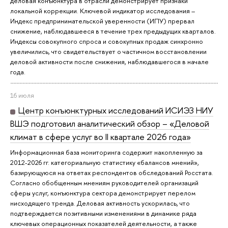
деловая конъюнктура в отрасли демонстрирует признаки
локальной коррекции. Ключевой индикатор исследования –
Индекс предпринимательской уверенности (ИПУ) прервал
снижение, наблюдавшееся в течение трех предыдущих кварталов.
Индексы совокупного спроса и совокупных продаж синхронно
увеличились, что свидетельствует о частичном восстановлении
деловой активности после снижения, наблюдавшегося в начале
года.
16 июля
Центр конъюнктурных исследований ИСИЭЗ НИУ
ВШЭ подготовил аналитический обзор – «Деловой
климат в сфере услуг во II квартале 2026 года»
Информационная база мониторинга содержит накопленную за
2012-2026 гг. категориальную статистику «балансов мнений»,
базирующуюся на ответах респондентов обследований Росстата.
Согласно обобщенным мнениям руководителей организаций
сферы услуг, конъюнктура сектора демонстрирует перелом
нисходящего тренда. Деловая активность ускорилась, что
подтверждается позитивными изменениями в динамике ряда
ключевых операционных показателей деятельности, а также