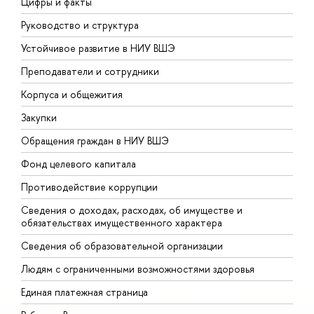
Цифры и факты
Л
Руководство и структура
Д
Устойчивое развитие в НИУ ВШЭ
О
Преподаватели и сотрудники
П
Корпуса и общежития
В
Закупки
П
Обращения граждан в НИУ ВШЭ
А
Фонд целевого капитала
Д
Противодействие коррупции
Ц
Сведения о доходах, расходах, об имуществе и
Б
обязательствах имущественного характера
О
Сведения об образовательной организации
О
Людям с ограниченными возможностями здоровья
Единая платежная страница