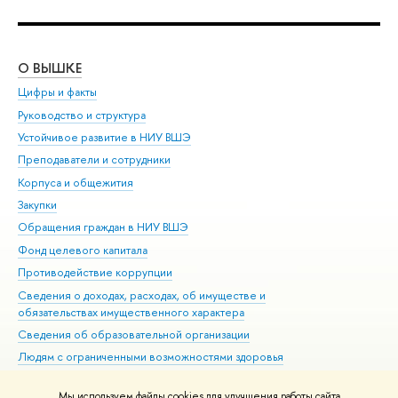
О ВЫШКЕ
ОБ
Цифры и факты
Ли
Руководство и структура
Дов
Устойчивое развитие в НИУ ВШЭ
Ол
Преподаватели и сотрудники
При
Корпуса и общежития
Вы
Закупки
При
Обращения граждан в НИУ ВШЭ
Ас
Фонд целевого капитала
До
Противодействие коррупции
Цен
Сведения о доходах, расходах, об имуществе и
Би
обязательствах имущественного характера
Об
Сведения об образовательной организации
Обр
Людям с ограниченными возможностями здоровья
Единая платежная страница
Мы используем файлы cookies для улучшения работы сайта