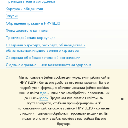
Преподаватели и сотрудники
При
Корпуса и общежития
Вы
Закупки
При
Обращения граждан в НИУ ВШЭ
Ас
Фонд целевого капитала
До
Противодействие коррупции
Цен
Сведения о доходах, расходах, об имуществе и
Би
обязательствах имущественного характера
Об
Сведения об образовательной организации
Обр
Людям с ограниченными возможностями здоровья
Единая платежная страница
Мы используем файлы cookies для улучшения работы сайта
Работа в Вышке
НИУ ВШЭ и большего удобства его использования. Более
подробную информацию об использовании файлов cookies
можно найти
здесь
, наши правила обработки персональных
данных –
здесь
. Продолжая пользоваться сайтом, вы
✖
Редактору
подтверждаете, что были проинформированы об
© НИУ ВШЭ 1993–2026
Адреса и контакты
Условия использования
использовании файлов cookies сайтом НИУ ВШЭ и согласны
с нашими правилами обработки персональных данных. Вы
материалов
Политика конфиденциальности
Карта сайта
можете отключить файлы cookies в настройках Вашего
Шрифты HSE Sans и HSE Slab разработаны в
Школе дизайна НИУ ВШЭ
браузера.