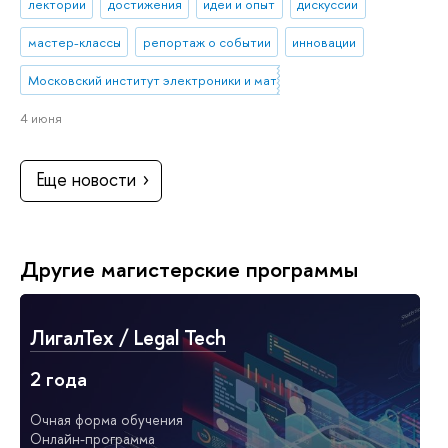
лектории
достижения
идеи и опыт
дискуссии
мастер-классы
репортаж о событии
инновации
Московский институт электроники и математики им. А.Н. Тихонова
4 июня
Еще новости
Другие магистерские программы
ЛигалТех / Legal Tech
2 года
Очная форма обучения
Онлайн-программа