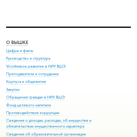
О ВЫШКЕ
ОБ
Цифры и факты
Ли
Руководство и структура
Дов
Устойчивое развитие в НИУ ВШЭ
Ол
Преподаватели и сотрудники
При
Корпуса и общежития
Вы
Закупки
При
Обращения граждан в НИУ ВШЭ
Ас
Фонд целевого капитала
До
Противодействие коррупции
Цен
Сведения о доходах, расходах, об имуществе и
Би
обязательствах имущественного характера
Об
Сведения об образовательной организации
Обр