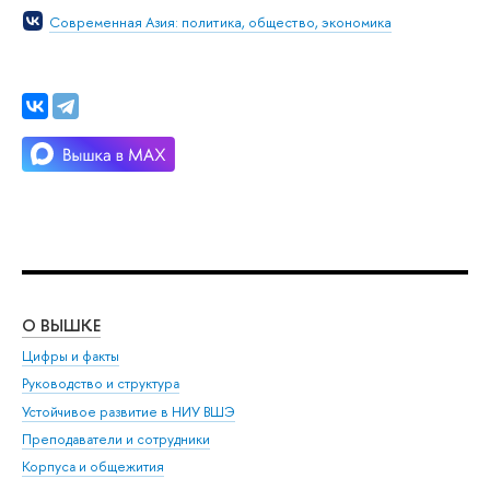
Современная Азия: политика, общество, экономика
О ВЫШКЕ
ОБ
Цифры и факты
Ли
Руководство и структура
Дов
Устойчивое развитие в НИУ ВШЭ
Ол
Преподаватели и сотрудники
При
Корпуса и общежития
Вы