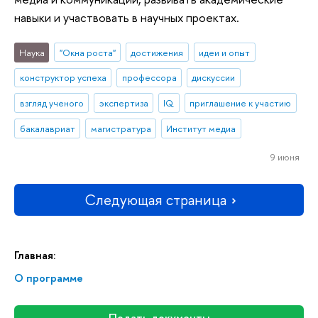
навыки и участвовать в научных проектах.
Наука
"Окна роста"
достижения
идеи и опыт
конструктор успеха
профессора
дискуссии
взгляд ученого
экспертиза
IQ
приглашение к участию
бакалавриат
магистратура
Институт медиа
9 июня
Следующая страница
Главная:
О программе
Подать документы