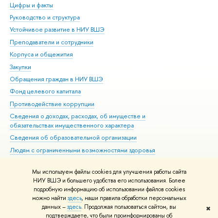
Цифры и факты
Ли
Руководство и структура
Дов
Устойчивое развитие в НИУ ВШЭ
Ол
Преподаватели и сотрудники
При
Корпуса и общежития
Вы
Закупки
При
Обращения граждан в НИУ ВШЭ
Ас
Фонд целевого капитала
До
Противодействие коррупции
Цен
Сведения о доходах, расходах, об имуществе и
Би
обязательствах имущественного характера
Об
Сведения об образовательной организации
Обр
Людям с ограниченными возможностями здоровья
Единая платежная страница
Мы используем файлы cookies для улучшения работы сайта
Работа в Вышке
НИУ ВШЭ и большего удобства его использования. Более
подробную информацию об использовании файлов cookies
можно найти
здесь
, наши правила обработки персональных
данных –
здесь
. Продолжая пользоваться сайтом, вы
✖
Редактору
подтверждаете, что были проинформированы об