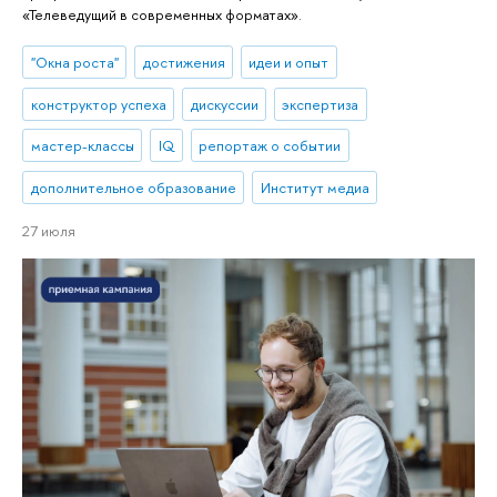
«Телеведущий в современных форматах».
"Окна роста"
достижения
идеи и опыт
конструктор успеха
дискуссии
экспертиза
мастер-классы
IQ
репортаж о событии
дополнительное образование
Институт медиа
27 июля