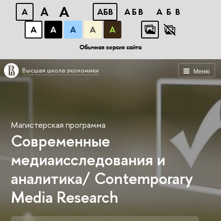
A
A
A
АБВ
АБВ
АБВ
А
А
А
А
А
Обычная версия сайта
Высшая школа экономики
Меню
Магистерская программа
Современные
медиаисследования и
аналитика/ Contemporary
Media Research