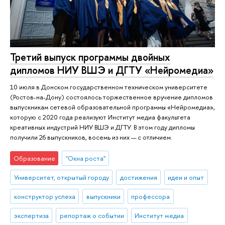
Третий выпуск программы двойных
дипломов НИУ ВШЭ и ДГТУ «Нейромедиа»
10 июля в Донском государственном техническом университете
(Ростов-на-Дону) состоялось торжественное вручение дипломов
выпускникам сетевой образовательной программы «Нейромедиа»,
которую с 2020 года реализуют Институт медиа факультета
креативных индустрий НИУ ВШЭ и ДГТУ. В этом году дипломы
получили 26 выпускников, восемь из них — с отличием.
Образование
"Окна роста"
Университет, открытый городу
достижения
идеи и опыт
конструктор успеха
выпускники
профессора
экспертиза
репортаж о событии
Институт медиа