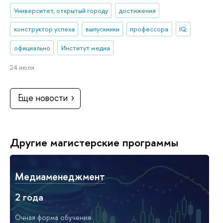
Университет, открытый городу
достижения
конструктор успеха
выпускники
профессора
IQ
официально
Институт медиа
24 июля
Еще новости
Другие магистерские программы
Медиаменеджмент
2 года
Очная форма обучения