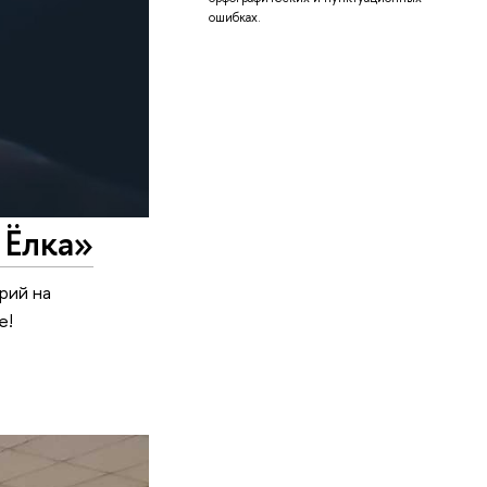
ошибках.
 Ёлка»
рий на
е!