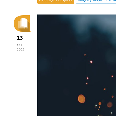
13
дек
2022