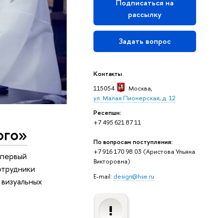
Подписаться на
рассылку
Задать вопрос
Контакты
115054
Москва
,
ул. Малая Пионерская, д. 12
к
Ресепшн:
+7 495 621 87 11
ого»
По вопросам поступления:
+7 916 170 98 03 (Аристова Ульяна
 первый
Викторовна)
отрудники
E-mail:
design@hse.ru
 визуальных