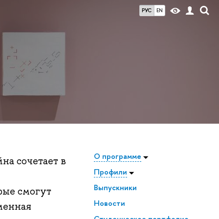
РУС
EN
О программе
на сочетает в
Профили
Выпускники
рые смогут
Новости
еменная
Студенческое портфолио