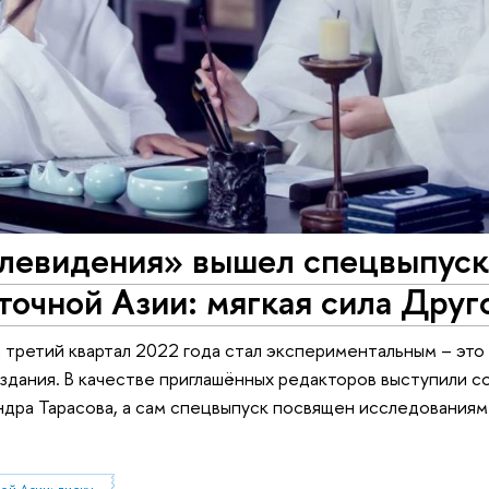
елевидения» вышел спецвыпус
очной Азии: мягкая сила Друг
 третий квартал 2022 года стал экспериментальным – это
издания. В качестве приглашённых редакторов выступили с
ндра Тарасова, а сам спецвыпуск посвящен исследованиям
Медиакультура Восточной Азии: дискурсы, индустрии, фэндомы