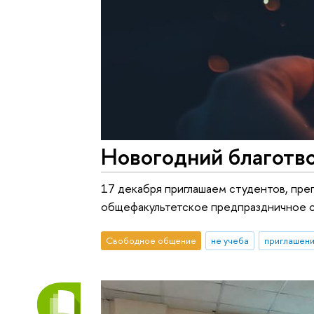
Новогодний благотв
17 декабря приглашаем студентов, пре
общефакультетское предпраздничное с
Свободное общение
не учеба
приглашени