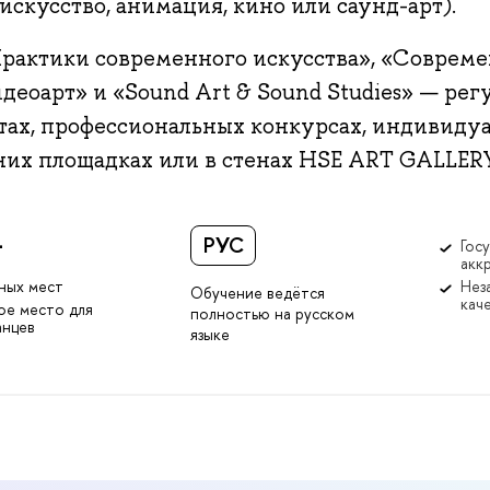
искусство, анимация, кино или саунд-арт).
рактики современного искусства», «Соврем
деоарт» и «Sound Art & Sound Studies» — рег
тах, профессиональных конкурсах, индивиду
них площадках или в стенах HSE ART GALLERY
1
РУС
Гос
акк
ных мест
Нез
Обучение ведётся
кач
ое место для
полностью на русском
анцев
языке