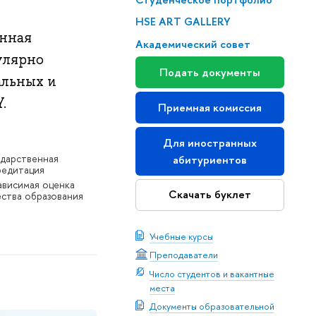
HSE ART GALLERY
енная
Академический совет
улярно
Подать документы
альных и
.
Приемная комиссия
Для иностранных
ударственная
абитуриентов
редитация
ависимая оценка
Скачать буклет
ества образования
Учебные курсы
Преподаватели
Число студентов и вакантные
места
Документы образовательной