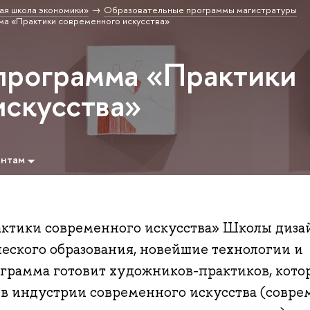
ая школа экономики»
Образовательные программы магистратуры
ма «Практики современного искусства»
программа «Практики
искусства»
ентам
ктики современного искусства» Школы дизай
еского образования, новейшие технологии и
ограмма готовит художников-практиков, кото
х в индустрии современного искусства (совр